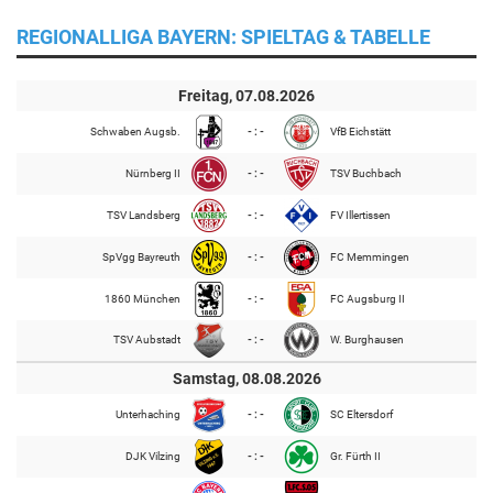
REGIONALLIGA BAYERN: SPIELTAG & TABELLE
Freitag, 07.08.2026
Schwaben Augsb.
- : -
VfB Eichstätt
Nürnberg II
- : -
TSV Buchbach
TSV Landsberg
- : -
FV Illertissen
SpVgg Bayreuth
- : -
FC Memmingen
1860 München
- : -
FC Augsburg II
TSV Aubstadt
- : -
W. Burghausen
Samstag, 08.08.2026
Unterhaching
- : -
SC Eltersdorf
DJK Vilzing
- : -
Gr. Fürth II