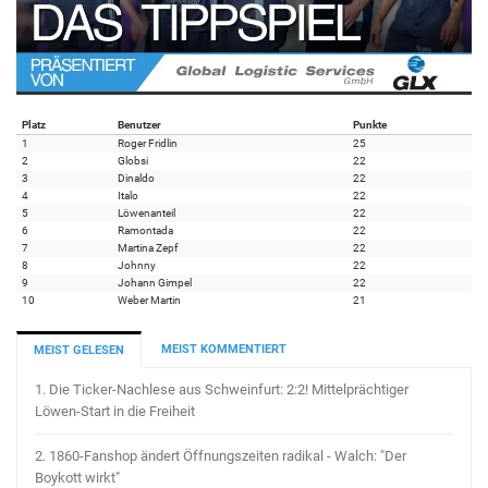
Platz
Benutzer
Punkte
1
Roger Fridlin
25
2
Globsi
22
3
Dinaldo
22
4
Italo
22
5
Löwenanteil
22
6
Ramontada
22
7
Martina Zepf
22
8
Johnny
22
9
Johann Gimpel
22
10
Weber Martin
21
MEIST KOMMENTIERT
MEIST GELESEN
1.
Die Ticker-Nachlese aus Schweinfurt: 2:2! Mittelprächtiger
Löwen-Start in die Freiheit
2.
1860-Fanshop ändert Öffnungszeiten radikal - Walch: "Der
Boykott wirkt"