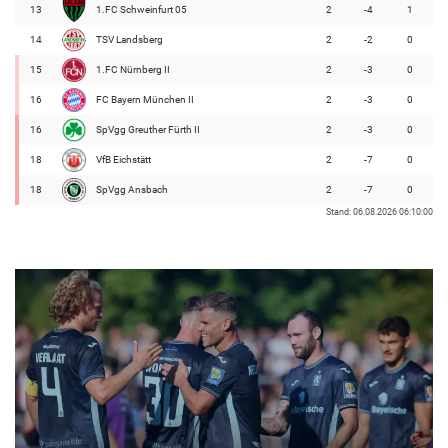
13
1.FC Schweinfurt 05
2
-4
1
14
TSV Landsberg
2
-2
0
15
1.FC Nürnberg II
2
-3
0
16
FC Bayern München II
2
-3
0
16
SpVgg Greuther Fürth II
2
-3
0
18
VfB Eichstätt
2
-7
0
18
SpVgg Ansbach
2
-7
0
Stand: 06.08.2026 06:10:00