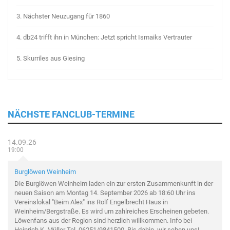
3.
Nächster Neuzugang für 1860
4.
db24 trifft ihn in München: Jetzt spricht Ismaiks Vertrauter
5.
Skurriles aus Giesing
NÄCHSTE FANCLUB-TERMINE
14.09.26
19:00
Burglöwen Weinheim
Die Burglöwen Weinheim laden ein zur ersten Zusammenkunft in der
neuen Saison am Montag 14. September 2026 ab 18:60 Uhr ins
Vereinslokal "Beim Alex" ins Rolf Engelbrecht Haus in
Weinheim/Bergstraße. Es wird um zahlreiches Erscheinen gebeten.
Löwenfans aus der Region sind herzlich willkommen. Info bei
Heinrich K. Müller Tel. 06251/9841500. Bis dahin, wir sehen uns!