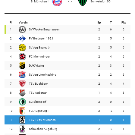
B. München II
- : -
Schweinfurt 05
Pl
Verein
Sp
T
Pkt
1
SV Wacker Burghausen
2
6
6
2
FV Illertissen 1921
2
5
6
2
SpVgg Bayreuth
2
5
6
4
FC Memmingen
2
4
6
5
DJK Vilzing
2
3
6
6
SpVgg Unterhaching
2
2
6
7
TSV Buchbach
2
4
4
8
TSV Aubstadt
1
4
3
9
SC Eltersdorf
2
0
3
10
FC Augsburg II
2
-2
3
11
TSV 1860 München
1
0
1
12
Schwaben Augsburg
2
-2
1