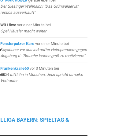
OTMAR HUBER
gerade eben
bei
Der Giesinger Wahnsinn: "Das Grünwalder ist
restlos ausverkauft"
Wü Löwe
vor einer Minute
bei
Opel Häusler macht weiter
Fensterputzer Kare
vor einer Minute
bei
Kayabunar vor ausverkaufter Heimpremiere gegen
Augsburg II: "Brauche keinen groß zu motivieren!"
Frankenkralle60
vor 3 Minuten
bei
db24 trifft ihn in München: Jetzt spricht Ismaiks
Vertrauter
LLIGA BAYERN: SPIELTAG &