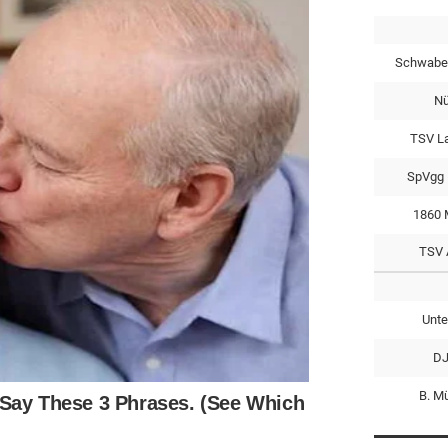
Schwabe
Nü
TSV L
SpVgg 
1860 
TSV 
Unte
DJ
B. M