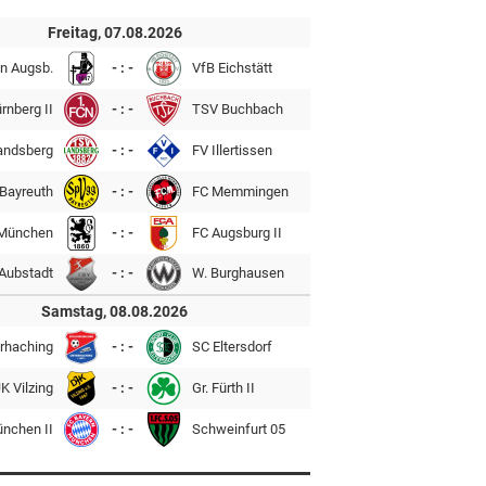
Freitag, 07.08.2026
n Augsb.
- : -
VfB Eichstätt
rnberg II
- : -
TSV Buchbach
andsberg
- : -
FV Illertissen
Bayreuth
- : -
FC Memmingen
München
- : -
FC Augsburg II
Aubstadt
- : -
W. Burghausen
Samstag, 08.08.2026
rhaching
- : -
SC Eltersdorf
K Vilzing
- : -
Gr. Fürth II
ünchen II
- : -
Schweinfurt 05