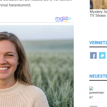
einmal herankommt.
VERNET
NEUEST