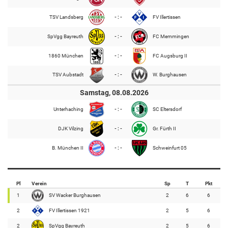
TSV Landsberg
- : -
FV Illertissen
SpVgg Bayreuth
- : -
FC Memmingen
1860 München
- : -
FC Augsburg II
TSV Aubstadt
- : -
W. Burghausen
Samstag, 08.08.2026
Unterhaching
- : -
SC Eltersdorf
DJK Vilzing
- : -
Gr. Fürth II
B. München II
- : -
Schweinfurt 05
Pl
Verein
Sp
T
Pkt
1
SV Wacker Burghausen
2
6
6
2
FV Illertissen 1921
2
5
6
2
SpVgg Bayreuth
2
5
6