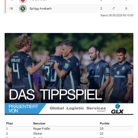
18
SpVgg Ansbach
2
-7
0
Stand: 06.08.2026 06:10:00
Platz
Benutzer
Punkte
1
Roger Fridlin
25
2
Globsi
22