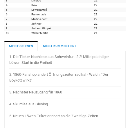
3
Dinaldo
22
4
Italo
22
5
Löwenanteil
22
6
Ramontada
22
7
Martina Zepf
22
8
Johnny
22
9
Johann Gimpel
22
10
Weber Martin
21
MEIST KOMMENTIERT
MEIST GELESEN
1.
Die Ticker-Nachlese aus Schweinfurt: 2:2! Mittelprächtiger
Löwen-Start in die Freiheit
2.
1860-Fanshop ändert Öffnungszeiten radikal - Walch: "Der
Boykott wirkt"
3.
Nächster Neuzugang für 1860
4.
Skurriles aus Giesing
5.
Neues Löwen-Trikot erinnert an die Zweitliga-Zeiten