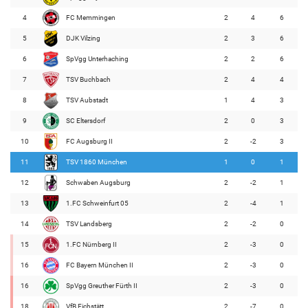
4
FC Memmingen
2
4
6
5
DJK Vilzing
2
3
6
6
SpVgg Unterhaching
2
2
6
7
TSV Buchbach
2
4
4
8
TSV Aubstadt
1
4
3
9
SC Eltersdorf
2
0
3
10
FC Augsburg II
2
-2
3
11
TSV 1860 München
1
0
1
12
Schwaben Augsburg
2
-2
1
13
1.FC Schweinfurt 05
2
-4
1
14
TSV Landsberg
2
-2
0
15
1.FC Nürnberg II
2
-3
0
16
FC Bayern München II
2
-3
0
16
SpVgg Greuther Fürth II
2
-3
0
18
VfB Eichstätt
2
-7
0