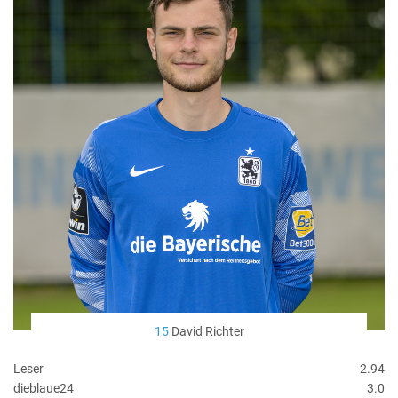
15
David Richter
Leser
2.94
dieblaue24
3.0