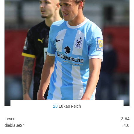
20
Lukas Reich
Leser
3.64
dieblaue24
4.0