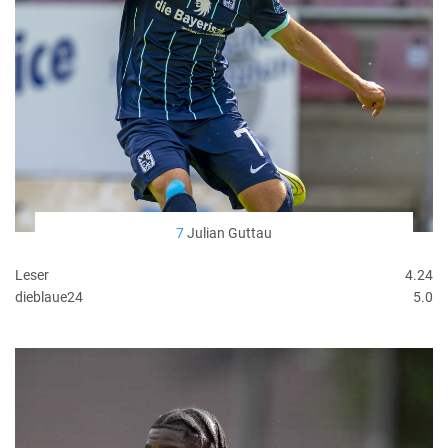
7
Julian Guttau
Leser
4.24
dieblaue24
5.0