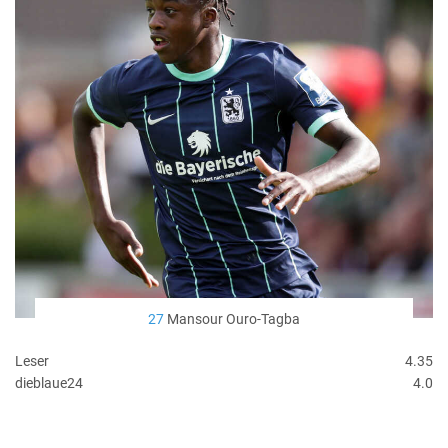
27
Mansour Ouro-Tagba
Leser
4.35
dieblaue24
4.0