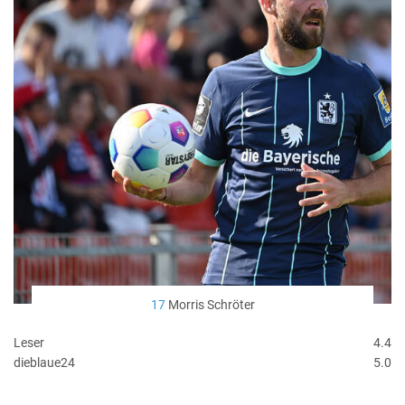
17
Morris Schröter
Leser
4.4
dieblaue24
5.0