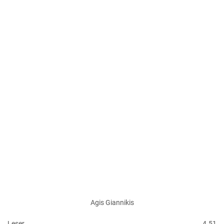
Agis Giannikis
Leser
4.51