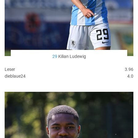
29
Kilian Ludewig
Leser
3.96
dieblaue24
4.0