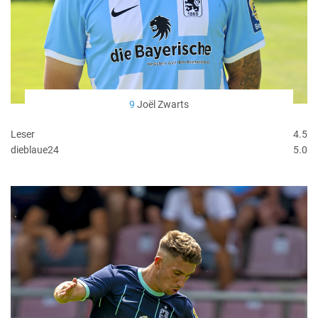
9
Joël Zwarts
Leser
4.5
dieblaue24
5.0