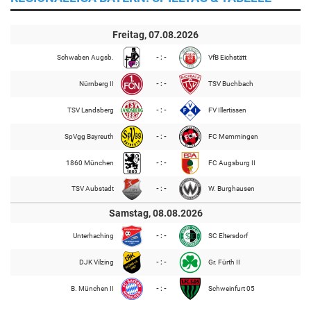
Freitag, 07.08.2026
Schwaben Augsb.
- : -
VfB Eichstätt
Nürnberg II
- : -
TSV Buchbach
TSV Landsberg
- : -
FV Illertissen
SpVgg Bayreuth
- : -
FC Memmingen
1860 München
- : -
FC Augsburg II
TSV Aubstadt
- : -
W. Burghausen
Samstag, 08.08.2026
Unterhaching
- : -
SC Eltersdorf
DJK Vilzing
- : -
Gr. Fürth II
B. München II
- : -
Schweinfurt 05