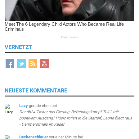
VERNETZT
NEUESTE KOMMENTARE
Lazy
gerade eben
bei
Der db24-Ticker aus Giesing: Befreiungskampf Teil 2 mit
positivem Ausgang? Husic rotiert in die Startelf, Leone fliegt raus
- Deniz erstmals im Kader
Beckenschlauer
vor einer Minute
bei