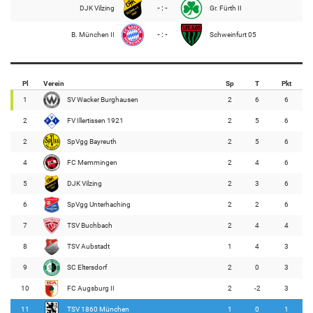
DJK Vilzing
- : -
Gr. Fürth II
B. München II
- : -
Schweinfurt 05
Pl
Verein
Sp
T
Pkt
1
SV Wacker Burghausen
2
6
6
2
FV Illertissen 1921
2
5
6
2
SpVgg Bayreuth
2
5
6
4
FC Memmingen
2
4
6
5
DJK Vilzing
2
3
6
6
SpVgg Unterhaching
2
2
6
7
TSV Buchbach
2
4
4
8
TSV Aubstadt
1
4
3
9
SC Eltersdorf
2
0
3
10
FC Augsburg II
2
-2
3
11
TSV 1860 München
1
0
1