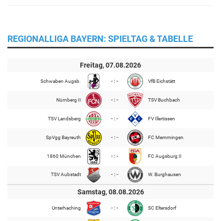
REGIONALLIGA BAYERN: SPIELTAG & TABELLE
Freitag, 07.08.2026
Schwaben Augsb.
- : -
VfB Eichstätt
Nürnberg II
- : -
TSV Buchbach
TSV Landsberg
- : -
FV Illertissen
SpVgg Bayreuth
- : -
FC Memmingen
1860 München
- : -
FC Augsburg II
TSV Aubstadt
- : -
W. Burghausen
Samstag, 08.08.2026
Unterhaching
- : -
SC Eltersdorf