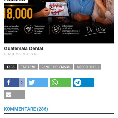
TAGS
TSV 1860
DANIEL HOFFMANN
MARCO HILLER
0
KOMMENTARE (286)