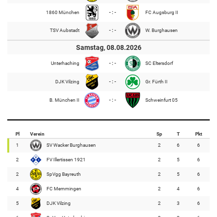
1860 München
- : -
FC Augsburg II
TSV Aubstadt
- : -
W. Burghausen
Samstag, 08.08.2026
Unterhaching
- : -
SC Eltersdorf
DJK Vilzing
- : -
Gr. Fürth II
B. München II
- : -
Schweinfurt 05
Pl
Verein
Sp
T
Pkt
1
SV Wacker Burghausen
2
6
6
2
FV Illertissen 1921
2
5
6
2
SpVgg Bayreuth
2
5
6
4
FC Memmingen
2
4
6
5
DJK Vilzing
2
3
6