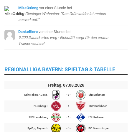
MikeOxlong
vor einer Stunde
bei
Der Giesinger Wahnsinn: "Das Grünwalder ist restlos
ausverkauft"
DankeBiero
vor einer Stunde
bei
9.200 Dauerkarten weg - Eichstätt sorgt für den ersten
Trainerwechsel
REGIONALLIGA BAYERN: SPIELTAG & TABELLE
Freitag, 07.08.2026
Schwaben Augsb.
- : -
VfB Eichstätt
Nürnberg II
- : -
TSV Buchbach
TSV Landsberg
- : -
FV Illertissen
SpVgg Bayreuth
- : -
FC Memmingen