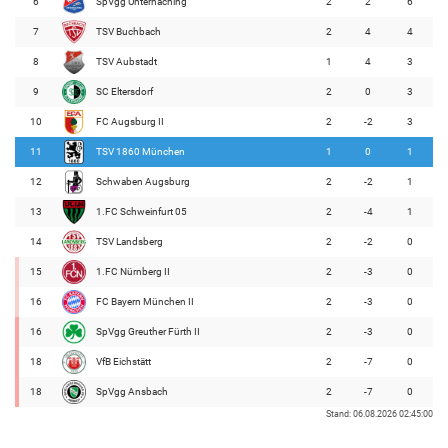
6
SpVgg Unterhaching
2
2
6
7
TSV Buchbach
2
4
4
8
TSV Aubstadt
1
4
3
9
SC Eltersdorf
2
0
3
10
FC Augsburg II
2
-2
3
11
TSV 1860 München
1
0
1
12
Schwaben Augsburg
2
-2
1
13
1.FC Schweinfurt 05
2
-4
1
14
TSV Landsberg
2
-2
0
15
1.FC Nürnberg II
2
-3
0
16
FC Bayern München II
2
-3
0
16
SpVgg Greuther Fürth II
2
-3
0
18
VfB Eichstätt
2
-7
0
18
SpVgg Ansbach
2
-7
0
Stand: 06.08.2026 02:45:00