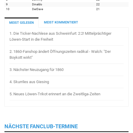
9
Dinaldo
22
10
DerDave
21
MEIST KOMMENTIERT
MEIST GELESEN
1.
Die Ticker-Nachlese aus Schweinfurt: 2:2! Mittelprächtiger
Löwen-Start in die Freiheit
2.
1860-Fanshop ändert Öffnungszeiten radikal - Walch: "Der
Boykott wirkt"
3.
Nächster Neuzugang für 1860
4.
Skurriles aus Giesing
5.
Neues Löwen-Trikot erinnert an die Zweitliga-Zeiten
NÄCHSTE FANCLUB-TERMINE