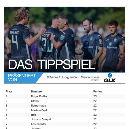
Platz
Benutzer
Punkte
1
Roger Fridlin
25
2
Globsi
22
3
Ramontada
22
4
Martina Zepf
22
5
Italo
22
6
Johann Gimpel
22
7
Löwenanteil
22
8
Johnny
22