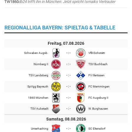
db24 trifft ihn in München: Jetzt spricht Ismaiks Vertrauter
REGIONALLIGA BAYERN: SPIELTAG & TABELLE
Freitag, 07.08.2026
Schwaben Augsb.
- : -
VfB Eichstätt
Nürnberg II
- : -
TSV Buchbach
TSV Landsberg
- : -
FV Illertissen
SpVgg Bayreuth
- : -
FC Memmingen
1860 München
- : -
FC Augsburg II
TSV Aubstadt
- : -
W. Burghausen
Samstag, 08.08.2026
Unterhaching
- : -
SC Eltersdorf