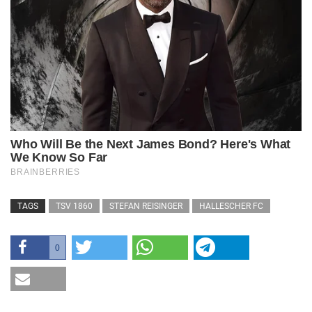
TAGS
TSV 1860
STEFAN REISINGER
HALLESCHER FC
0