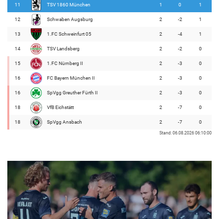
11
TSV 1860 München
1
0
1
12
Schwaben Augsburg
2
-2
1
13
1.FC Schweinfurt 05
2
-4
1
14
TSV Landsberg
2
-2
0
15
1.FC Nürnberg II
2
-3
0
16
FC Bayern München II
2
-3
0
16
SpVgg Greuther Fürth II
2
-3
0
18
VfB Eichstätt
2
-7
0
18
SpVgg Ansbach
2
-7
0
Stand: 06.08.2026 06:10:00