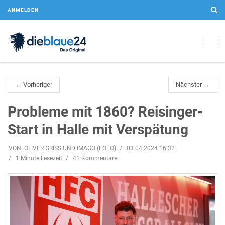
ANMELDEN
Togg
navig
← Vorheriger
Nächster →
Probleme mit 1860? Reisinger-
Start in Halle mit Verspätung
VON. OLIVER GRISS UND IMAGO (FOTO)
03.04.2024 16:32
1 Minute Lesezeit
41 Kommentare