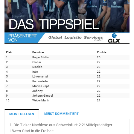
Platz
Benutzer
Punkte
1
Roger Fridlin
25
2
Globsi
22
3
Dinaldo
22
4
Italo
22
5
Löwenanteil
22
6
Ramontada
22
7
Martina Zepf
22
8
Johnny
22
9
Johann Gimpel
22
10
Weber Martin
21
MEIST KOMMENTIERT
MEIST GELESEN
1.
Die Ticker-Nachlese aus Schweinfurt: 2:2! Mittelprächtiger
Löwen-Start in die Freiheit