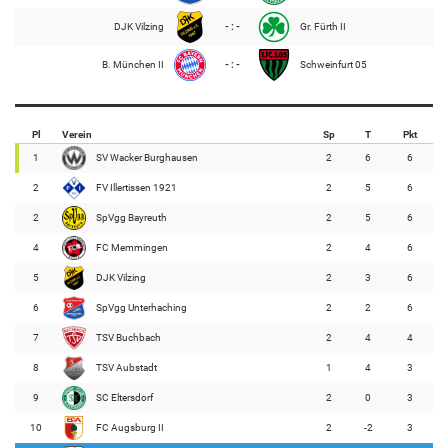
DJK Vilzing
- : -
Gr. Fürth II
B. München II
- : -
Schweinfurt 05
Pl
Verein
Sp
T
Pkt
1
SV Wacker Burghausen
2
6
6
2
FV Illertissen 1921
2
5
6
2
SpVgg Bayreuth
2
5
6
4
FC Memmingen
2
4
6
5
DJK Vilzing
2
3
6
6
SpVgg Unterhaching
2
2
6
7
TSV Buchbach
2
4
4
8
TSV Aubstadt
1
4
3
9
SC Eltersdorf
2
0
3
10
FC Augsburg II
2
-2
3