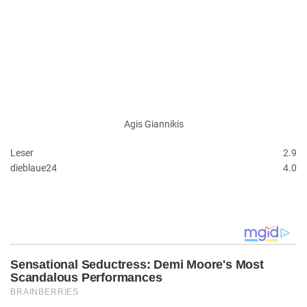
Agis Giannikis
Leser
2.9
dieblaue24
4.0