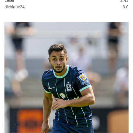
Leser
2.43
dieblaue24
3.0