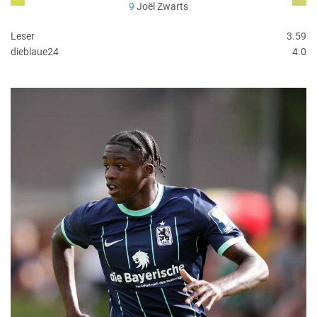
9
Joël Zwarts
Leser
3.59
dieblaue24
4.0