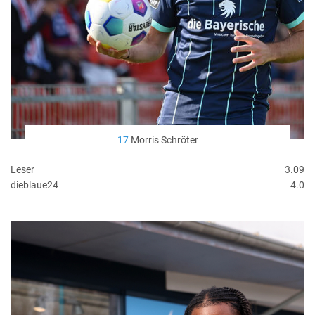
17
Morris Schröter
Leser
3.09
dieblaue24
4.0