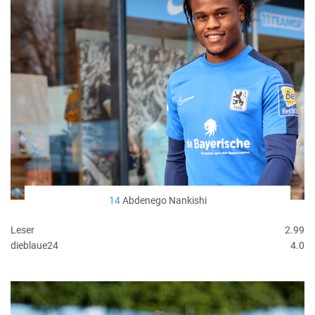
14
Abdenego Nankishi
Leser
2.99
dieblaue24
4.0