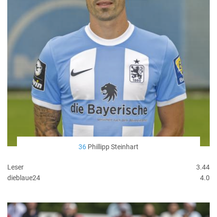
36
Phillipp Steinhart
Leser
3.44
dieblaue24
4.0