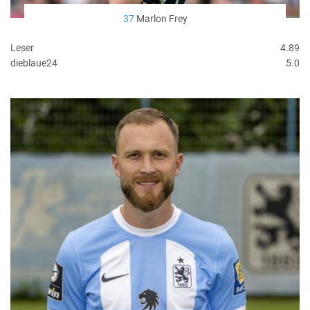
37
Marlon Frey
Leser
4.89
dieblaue24
5.0