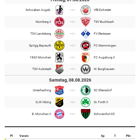
Schwaben Augsb.
- : -
VfB Eichstätt
Nürnberg II
- : -
TSV Buchbach
TSV Landsberg
- : -
FV Illertissen
SpVgg Bayreuth
- : -
FC Memmingen
1860 München
- : -
FC Augsburg II
TSV Aubstadt
- : -
W. Burghausen
Samstag, 08.08.2026
Unterhaching
- : -
SC Eltersdorf
DJK Vilzing
- : -
Gr. Fürth II
B. München II
- : -
Schweinfurt 05
Pl
Verein
Sp
T
Pkt