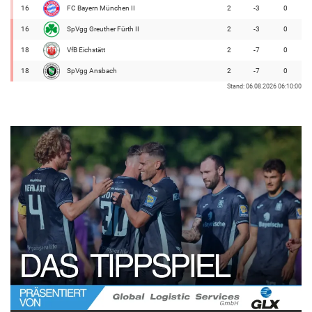
16
FC Bayern München II
2
-3
0
16
SpVgg Greuther Fürth II
2
-3
0
18
VfB Eichstätt
2
-7
0
18
SpVgg Ansbach
2
-7
0
Stand: 06.08.2026 06:10:00