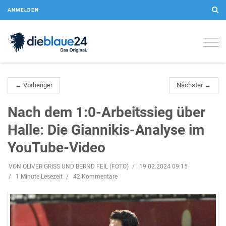
ANMELDEN
Togg
navig
← Vorheriger
Nächster →
Nach dem 1:0-Arbeitssieg über
Halle: Die Giannikis-Analyse im
YouTube-Video
VON OLIVER GRISS UND BERND FEIL (FOTO)
19.02.2024 09:15
1 Minute Lesezeit
42 Kommentare