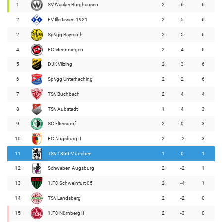
1
SV Wacker Burghausen
2
6
6
2
FV Illertissen 1921
2
5
6
2
SpVgg Bayreuth
2
5
6
4
FC Memmingen
2
4
6
5
DJK Vilzing
2
3
6
6
SpVgg Unterhaching
2
2
6
7
TSV Buchbach
2
4
4
8
TSV Aubstadt
1
4
3
9
SC Eltersdorf
2
0
3
10
FC Augsburg II
2
-2
3
11
TSV 1860 München
1
0
1
12
Schwaben Augsburg
2
-2
1
13
1.FC Schweinfurt 05
2
-4
1
14
TSV Landsberg
2
-2
0
15
1.FC Nürnberg II
2
-3
0