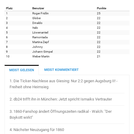
Platz
Benutzer
Punkte
1
Roger Fridlin
25
2
Globsi
22
3
Dinaldo
22
4
Italo
22
5
Löwenanteil
22
6
Ramontada
22
7
Martina Zepf
22
8
Johnny
22
9
Johann Gimpel
22
10
Weber Martin
21
MEIST KOMMENTIERT
MEIST GELESEN
1.
Die Ticker-Nachlese aus Giesing: Nur 2:2 gegen Augsburg II! -
Freiheit ohne Heimsieg
2.
db24 trifft ihn in München: Jetzt spricht Ismaiks Vertrauter
3.
1860-Fanshop ändert Öffnungszeiten radikal - Walch: "Der
Boykott wirkt"
4.
Nächster Neuzugang für 1860