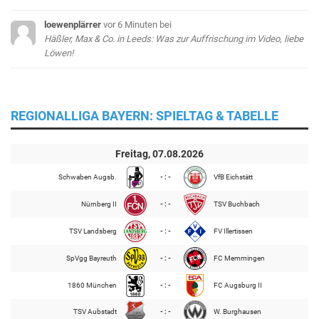
loewenplärrer
vor 6 Minuten
bei
Häßler, Max & Co. in Leeds: Was zur Auffrischung im Video, liebe
Löwen!
REGIONALLIGA BAYERN: SPIELTAG & TABELLE
Freitag, 07.08.2026
Schwaben Augsb.
- : -
VfB Eichstätt
Nürnberg II
- : -
TSV Buchbach
TSV Landsberg
- : -
FV Illertissen
SpVgg Bayreuth
- : -
FC Memmingen
1860 München
- : -
FC Augsburg II
TSV Aubstadt
- : -
W. Burghausen