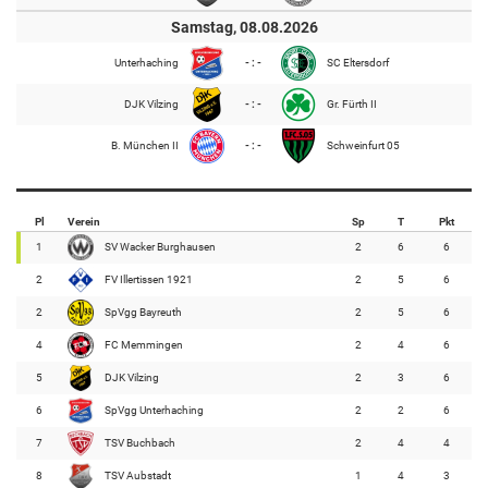
Samstag, 08.08.2026
Unterhaching
- : -
SC Eltersdorf
DJK Vilzing
- : -
Gr. Fürth II
B. München II
- : -
Schweinfurt 05
Pl
Verein
Sp
T
Pkt
1
SV Wacker Burghausen
2
6
6
2
FV Illertissen 1921
2
5
6
2
SpVgg Bayreuth
2
5
6
4
FC Memmingen
2
4
6
5
DJK Vilzing
2
3
6
6
SpVgg Unterhaching
2
2
6
7
TSV Buchbach
2
4
4
8
TSV Aubstadt
1
4
3