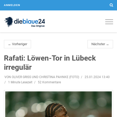
ANMELDEN
Togg
navig
← Vorheriger
Nächster →
Rafati: Löwen-Tor in Lübeck
irregulär
VON OLIVER GRISS UND CHRISTINA PAHNKE (FOTO)
25.01.2024 13:40
1 Minute Lesezeit
52 Kommentare