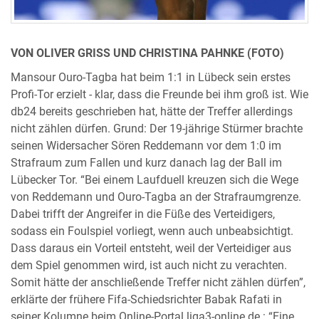
VON OLIVER GRISS UND CHRISTINA PAHNKE (FOTO)
Mansour Ouro-Tagba hat beim 1:1 in Lübeck sein erstes
Profi-Tor erzielt - klar, dass die Freunde bei ihm groß ist. Wie
db24 bereits geschrieben hat, hätte der Treffer allerdings
nicht zählen dürfen. Grund: Der 19-jährige Stürmer brachte
seinen Widersacher Sören Reddemann vor dem 1:0 im
Strafraum zum Fallen und kurz danach lag der Ball im
Lübecker Tor. “Bei einem Laufduell kreuzen sich die Wege
von Reddemann und Ouro-Tagba an der Strafraumgrenze.
Dabei trifft der Angreifer in die Füße des Verteidigers,
sodass ein Foulspiel vorliegt, wenn auch unbeabsichtigt.
Dass daraus ein Vorteil entsteht, weil der Verteidiger aus
dem Spiel genommen wird, ist auch nicht zu verachten.
Somit hätte der anschließende Treffer nicht zählen dürfen”,
erklärte der frühere Fifa-Schiedsrichter Babak Rafati in
seiner Kolumne beim Online-Portal liga3-online.de.: “Eine