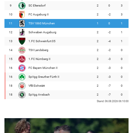
9
SC Eltersdorf
2
0
3
10
FC Augsburg II
2
-2
3
11
TSV 1860 München
1
0
1
12
Schwaben Augsburg
2
-2
1
13
1.FC Schweinfurt 05
2
-4
1
14
TSV Landsberg
2
-2
0
15
1.FC Nürnberg II
2
-3
0
16
FC Bayern München II
2
-3
0
16
SpVgg Greuther Fürth II
2
-3
0
18
VfB Eichstätt
2
-7
0
18
SpVgg Ansbach
2
-7
0
Stand: 06.08.2026 06:10:00