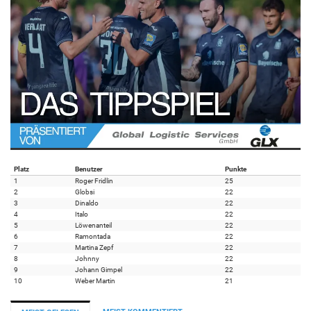
Platz
Benutzer
Punkte
1
Roger Fridlin
25
2
Globsi
22
3
Dinaldo
22
4
Italo
22
5
Löwenanteil
22
6
Ramontada
22
7
Martina Zepf
22
8
Johnny
22
9
Johann Gimpel
22
10
Weber Martin
21