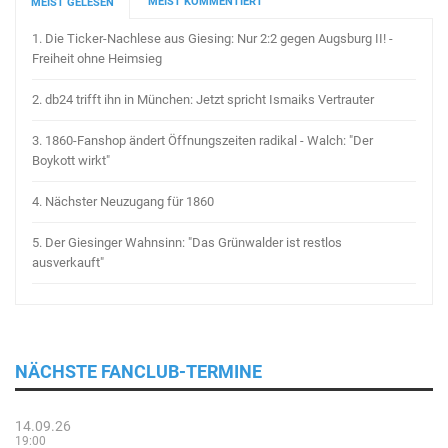
MEIST KOMMENTIERT
MEIST GELESEN
1.
Die Ticker-Nachlese aus Giesing: Nur 2:2 gegen Augsburg II! -
Freiheit ohne Heimsieg
2.
db24 trifft ihn in München: Jetzt spricht Ismaiks Vertrauter
3.
1860-Fanshop ändert Öffnungszeiten radikal - Walch: "Der
Boykott wirkt"
4.
Nächster Neuzugang für 1860
5.
Der Giesinger Wahnsinn: "Das Grünwalder ist restlos
ausverkauft"
NÄCHSTE FANCLUB-TERMINE
14.09.26
19:00