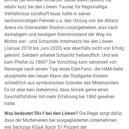
einmal bei Michael Scharold. Beide waren jeweils nur
relativ kurz bei den Löwen: Fauser, für Regionalliga-
Verhältnisse sündhaft teuer, hatte in seiner
sechsmonatigen Periode u.a. den Umzug von der Allianz
Arena ins Grünwalder Stadion vorangetrieben, was nach
damaligem und heutigem Kenntnisstand der Weg ins
Nichts war - und Scharolds Intermezzo bei den Löwen
(Januar 2018 bis Juni 2020) war ebenfalls nicht von Erfolg
gekrönt. Seitdem arbeitet Scharold freiberuflich. Und wie
kam Pfeifer zu 1860? Der Vorschlag kam seinerzeit von
Reisinger nach einem Tipp eines Edel-Fans - die HAM-Seite
akzeptierte den neuen Mann der Stuttgarter Kickers
schließlich aus symbolischen Gründen des Miteinanders.
Es ist aber kein Geheimnis, dass Ismaik gerne einen
Geschäftsführer mit mehr Erfahrung bei 1860 gesehen
hätte.
Was bedeutet 50+1 bei den Löwen?
Die Regel sorgt dafür,
dass der Mutterverein bei ausgegliederten Unternehmen
wie Sechzigs KGaA durch 51 Prozent der