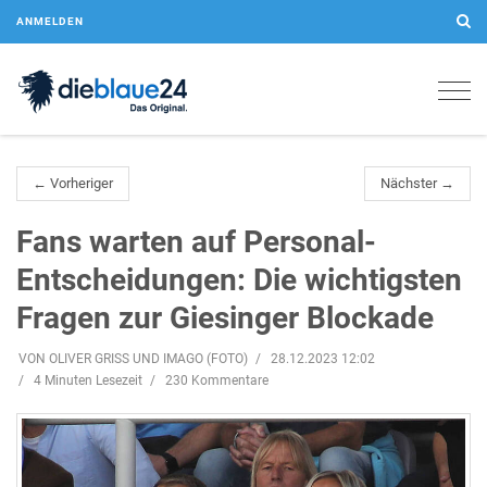
ANMELDEN
Togg
navig
← Vorheriger
Nächster →
Fans warten auf Personal-
Entscheidungen: Die wichtigsten
Fragen zur Giesinger Blockade
VON OLIVER GRISS UND IMAGO (FOTO)
28.12.2023 12:02
4 Minuten Lesezeit
230 Kommentare