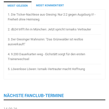
MEIST KOMMENTIERT
MEIST GELESEN
1.
Die Ticker-Nachlese aus Giesing: Nur 2:2 gegen Augsburg II! -
Freiheit ohne Heimsieg
2.
db24 trifft ihn in München: Jetzt spricht Ismaiks Vertrauter
3.
Der Giesinger Wahnsinn: "Das Grünwalder ist restlos
ausverkauft"
4.
9.200 Dauerkarten weg - Eichstätt sorgt für den ersten
Trainerwechsel
5.
Löwenlose Löwen: Ismaik-Vertrauter macht Hoffnung
NÄCHSTE FANCLUB-TERMINE
14.09.26