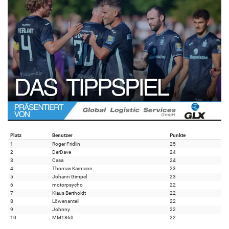
Platz
Benutzer
Punkte
1
Roger Fridlin
25
2
DerDave
24
3
Casa
24
4
Thomas Karmann
23
5
Johann Gimpel
23
6
motorpsycho
22
7
Klaus Bertholdt
22
8
Löwenanteil
22
9
Johnny
22
10
MM1860
22