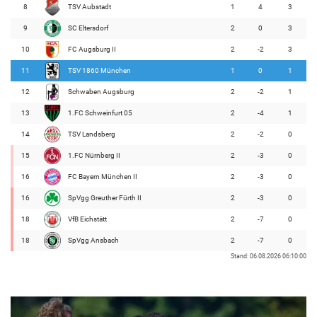
8
TSV Aubstadt
1
4
3
9
SC Eltersdorf
2
0
3
10
FC Augsburg II
2
-2
3
11
TSV 1860 München
1
0
1
12
Schwaben Augsburg
2
-2
1
13
1.FC Schweinfurt 05
2
-4
1
14
TSV Landsberg
2
-2
0
15
1.FC Nürnberg II
2
-3
0
16
FC Bayern München II
2
-3
0
16
SpVgg Greuther Fürth II
2
-3
0
18
VfB Eichstätt
2
-7
0
18
SpVgg Ansbach
2
-7
0
Stand: 06.08.2026 06:10:00