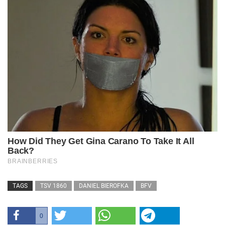
TAGS
TSV 1860
DANIEL BIEROFKA
BFV
0