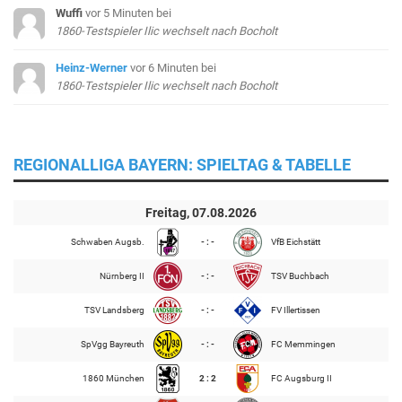
Wuffi
vor 5 Minuten
bei
1860-Testspieler Ilic wechselt nach Bocholt
Heinz-Werner
vor 6 Minuten
bei
1860-Testspieler Ilic wechselt nach Bocholt
REGIONALLIGA BAYERN: SPIELTAG & TABELLE
Freitag, 07.08.2026
Schwaben Augsb.
- : -
VfB Eichstätt
Nürnberg II
- : -
TSV Buchbach
TSV Landsberg
- : -
FV Illertissen
SpVgg Bayreuth
- : -
FC Memmingen
1860 München
2 : 2
FC Augsburg II