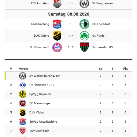
TSV Aubstadt
- : -
W. Burghausen
Samstag, 08.08.2026
Unterhaching
- : -
SC Eltersdorf
DJK Vilzing
- : -
Gr. Fürth II
B. München II
1 : 1
Schweinfurt 05
Pl
Verein
Sp
T
Pkt
1
SV Wacker Burghausen
2
6
6
2
FV Illertissen 1921
2
5
6
2
SpVgg Bayreuth
2
5
6
4
FC Memmingen
2
4
6
5
DJK Vilzing
2
3
6
6
SpVgg Unterhaching
2
2
6
7
TSV Buchbach
2
4
4