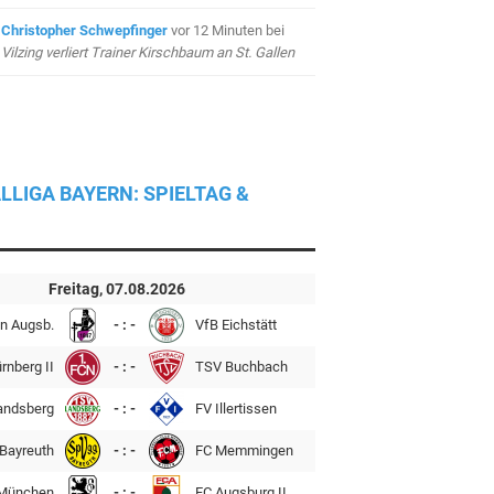
Christopher Schwepfinger
vor 12 Minuten
bei
Vilzing verliert Trainer Kirschbaum an St. Gallen
LLIGA BAYERN: SPIELTAG &
Freitag, 07.08.2026
n Augsb.
- : -
VfB Eichstätt
rnberg II
- : -
TSV Buchbach
andsberg
- : -
FV Illertissen
Bayreuth
- : -
FC Memmingen
München
- : -
FC Augsburg II