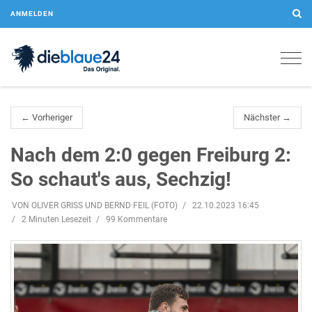
ANMELDEN
Togg
navig
← Vorheriger
Nächster →
Nach dem 2:0 gegen Freiburg 2:
So schaut's aus, Sechzig!
VON OLIVER GRISS UND BERND FEIL (FOTO)
22.10.2023 16:45
2 Minuten Lesezeit
99 Kommentare