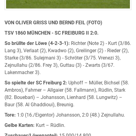
VON OLIVER GRISS UND BERND FEIL (FOTO)
TSV 1860 MÜNCHEN - SC FREIBURG II 2:0.
So brüllte der Löwe (4-2-3-1):
Richter (Note 2) - Kurt (3/86.
Lang 3), Verlaat (2), Kwadwo (2), Greilinger (2) - Rieder (2),
Starke (3/86. Sulejmani 3) - Schröter (3/75. Vrenezi 3),
Zejnullahu (2/86. Frey 3), Guttau (3) - Zwarts (3/67.
Lakenmacher 3).
So spielte der SC Freiburg 2:
Uphoff – Müller, Bichsel (58.
Ambros), Fahrner – Allgaier (58. Fallmann), Rüdlin, Stark
(82. Bouebari) – Johansson, Lienhard (58. Lungwitz) –
Baur (58. Al Ghaddioui), Breunig.
Tore:
1:0 (16./Eigentor) Johansson, 2:0 (48.) Zejnullahu.
Gelbe Karten:
Kurt – Rüdlin.
Zuschauer/Löwenanteil:
15.000/14.800.