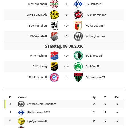
TSV Landsberg
- : -
FV Illertissen
SpVgg Bayreuth
- : -
FC Memmingen
1860 München
- : -
FC Augsburg II
TSV Aubstadt
- : -
W. Burghausen
Samstag, 08.08.2026
Unterhaching
- : -
SC Eltersdorf
DJK Vilzing
- : -
Gr. Fürth II
B. München II
- : -
Schweinfurt 05
Pl
Verein
Sp
T
Pkt
1
SV Wacker Burghausen
2
6
6
2
FV Illertissen 1921
2
5
6
2
SpVgg Bayreuth
2
5
6