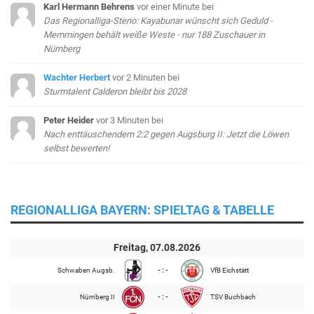
Karl Hermann Behrens
vor einer Minute
bei
Das Regionalliga-Steno: Kayabunar wünscht sich Geduld -
Memmingen behält weiße Weste - nur 188 Zuschauer in
Nürnberg
Wachter Herbert
vor 2 Minuten
bei
Sturmtalent Calderon bleibt bis 2028
Peter Heider
vor 3 Minuten
bei
Nach enttäuschendem 2:2 gegen Augsburg II: Jetzt die Löwen
selbst bewerten!
REGIONALLIGA BAYERN: SPIELTAG & TABELLE
Freitag, 07.08.2026
Schwaben Augsb.
- : -
VfB Eichstätt
Nürnberg II
- : -
TSV Buchbach