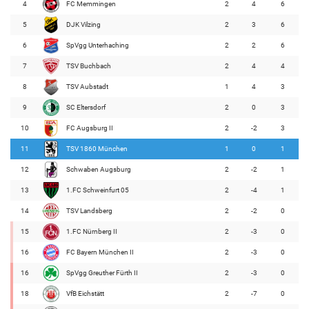
4
FC Memmingen
2
4
6
5
DJK Vilzing
2
3
6
6
SpVgg Unterhaching
2
2
6
7
TSV Buchbach
2
4
4
8
TSV Aubstadt
1
4
3
9
SC Eltersdorf
2
0
3
10
FC Augsburg II
2
-2
3
11
TSV 1860 München
1
0
1
12
Schwaben Augsburg
2
-2
1
13
1.FC Schweinfurt 05
2
-4
1
14
TSV Landsberg
2
-2
0
15
1.FC Nürnberg II
2
-3
0
16
FC Bayern München II
2
-3
0
16
SpVgg Greuther Fürth II
2
-3
0
18
VfB Eichstätt
2
-7
0