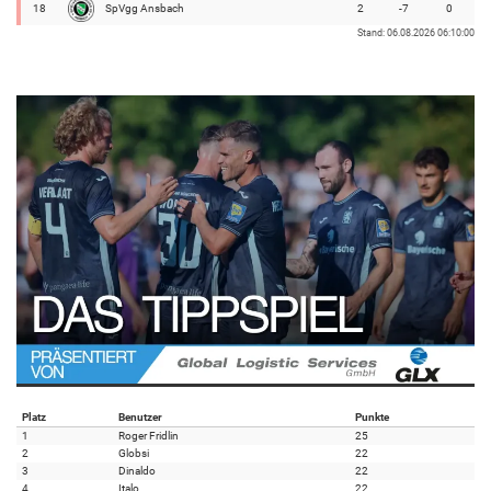
18
SpVgg Ansbach
2
-7
0
Stand: 06.08.2026 06:10:00
Platz
Benutzer
Punkte
1
Roger Fridlin
25
2
Globsi
22
3
Dinaldo
22
4
Italo
22