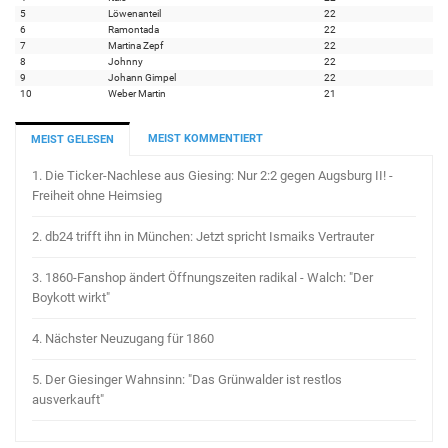
5
Löwenanteil
22
6
Ramontada
22
7
Martina Zepf
22
8
Johnny
22
9
Johann Gimpel
22
10
Weber Martin
21
MEIST KOMMENTIERT
MEIST GELESEN
1.
Die Ticker-Nachlese aus Giesing: Nur 2:2 gegen Augsburg II! -
Freiheit ohne Heimsieg
2.
db24 trifft ihn in München: Jetzt spricht Ismaiks Vertrauter
3.
1860-Fanshop ändert Öffnungszeiten radikal - Walch: "Der
Boykott wirkt"
4.
Nächster Neuzugang für 1860
5.
Der Giesinger Wahnsinn: "Das Grünwalder ist restlos
ausverkauft"