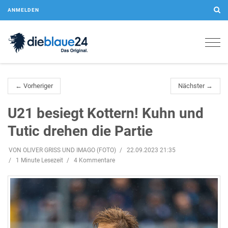
ANMELDEN
Togg
navig
← Vorheriger
Nächster →
U21 besiegt Kottern! Kuhn und
Tutic drehen die Partie
VON OLIVER GRISS UND IMAGO (FOTO)
22.09.2023 21:35
1 Minute Lesezeit
4 Kommentare