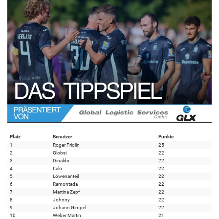
Platz
Benutzer
Punkte
1
Roger Fridlin
25
2
Globsi
22
3
Dinaldo
22
4
Italo
22
5
Löwenanteil
22
6
Ramontada
22
7
Martina Zepf
22
8
Johnny
22
9
Johann Gimpel
22
10
Weber Martin
21