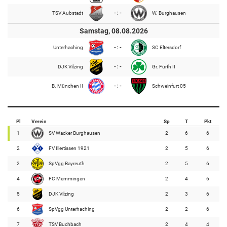
TSV Aubstadt
- : -
W. Burghausen
Samstag, 08.08.2026
Unterhaching
- : -
SC Eltersdorf
DJK Vilzing
- : -
Gr. Fürth II
B. München II
- : -
Schweinfurt 05
Pl
Verein
Sp
T
Pkt
1
SV Wacker Burghausen
2
6
6
2
FV Illertissen 1921
2
5
6
2
SpVgg Bayreuth
2
5
6
4
FC Memmingen
2
4
6
5
DJK Vilzing
2
3
6
6
SpVgg Unterhaching
2
2
6
7
TSV Buchbach
2
4
4