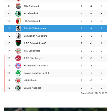
8
TSV Aubstadt
1
4
3
9
SC Eltersdorf
2
0
3
10
FC Augsburg II
2
-2
3
11
TSV 1860 München
1
0
1
12
Schwaben Augsburg
2
-2
1
13
1.FC Schweinfurt 05
2
-4
1
14
TSV Landsberg
2
-2
0
15
1.FC Nürnberg II
2
-3
0
16
FC Bayern München II
2
-3
0
16
SpVgg Greuther Fürth II
2
-3
0
18
VfB Eichstätt
2
-7
0
18
SpVgg Ansbach
2
-7
0
Stand: 06.08.2026 06:10:00