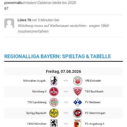
Sturmtalent Calderon bleibt bis 2028
Löwe 76
vor 3 Minuten
bei
Würzburg muss auf Kiefersauer verzichten - wegen 1860-
Insolvenzverfahren
REGIONALLIGA BAYERN: SPIELTAG & TABELLE
Freitag, 07.08.2026
Schwaben Augsb.
- : -
VfB Eichstätt
Nürnberg II
- : -
TSV Buchbach
TSV Landsberg
- : -
FV Illertissen
SpVgg Bayreuth
- : -
FC Memmingen
1860 München
- : -
FC Augsburg II