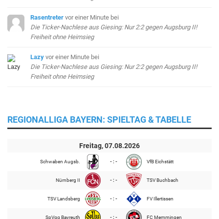
Rasentreter
vor einer Minute
bei
Die Ticker-Nachlese aus Giesing: Nur 2:2 gegen Augsburg II!
Freiheit ohne Heimsieg
Lazy
vor einer Minute
bei
Die Ticker-Nachlese aus Giesing: Nur 2:2 gegen Augsburg II!
Freiheit ohne Heimsieg
REGIONALLIGA BAYERN: SPIELTAG & TABELLE
Freitag, 07.08.2026
Schwaben Augsb.
- : -
VfB Eichstätt
Nürnberg II
- : -
TSV Buchbach
TSV Landsberg
- : -
FV Illertissen
SpVgg Bayreuth
- : -
FC Memmingen