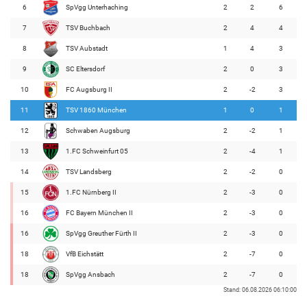
6
SpVgg Unterhaching
2
2
6
7
TSV Buchbach
2
4
4
8
TSV Aubstadt
1
4
3
9
SC Eltersdorf
2
0
3
10
FC Augsburg II
2
-2
3
11
TSV 1860 München
1
0
1
12
Schwaben Augsburg
2
-2
1
13
1.FC Schweinfurt 05
2
-4
1
14
TSV Landsberg
2
-2
0
15
1.FC Nürnberg II
2
-3
0
16
FC Bayern München II
2
-3
0
16
SpVgg Greuther Fürth II
2
-3
0
18
VfB Eichstätt
2
-7
0
18
SpVgg Ansbach
2
-7
0
Stand: 06.08.2026 06:10:00