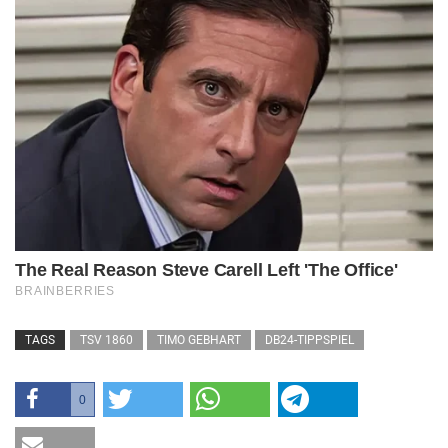
TAGS
TSV 1860
TIMO GEBHART
DB24-TIPPSPIEL
0