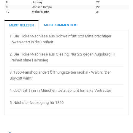
8
Johnny
22
9
Johann Gimpel
22
10
Weber Martin
21
MEIST KOMMENTIERT
MEIST GELESEN
1.
Die Ticker-Nachlese aus Schweinfurt: 2:2! Mittelprächtiger
Löwen-Start in die Freiheit
2.
Die Ticker-Nachlese aus Giesing: Nur 2:2 gegen Augsburg II!
Freiheit ohne Heimsieg
3.
1860-Fanshop ändert Öffnungszeiten radikal - Walch: "Der
Boykott wirkt"
4.
db24 trifft ihn in München: Jetzt spricht Ismaiks Vertrauter
5.
Nächster Neuzugang für 1860