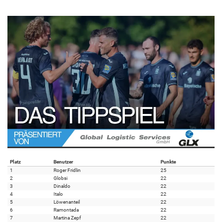
Platz
Benutzer
Punkte
1
Roger Fridlin
25
2
Globsi
22
3
Dinaldo
22
4
Italo
22
5
Löwenanteil
22
6
Ramontada
22
7
Martina Zepf
22