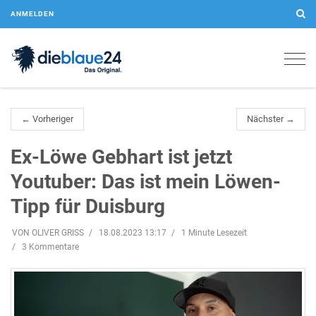
ANMELDEN
Togg
navig
← Vorheriger
Nächster →
Ex-Löwe Gebhart ist jetzt
Youtuber: Das ist mein Löwen-
Tipp für Duisburg
VON OLIVER GRISS
18.08.2023 13:17
1 Minute Lesezeit
3 Kommentare