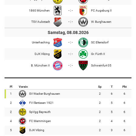
1860 München
- : -
FC Augsburg II
TSV Aubstadt
- : -
W. Burghausen
Samstag, 08.08.2026
Unterhaching
- : -
SC Eltersdorf
DJK Vilzing
- : -
Gr. Fürth II
B. München II
- : -
Schweinfurt 05
Pl
Verein
Sp
T
Pkt
1
SV Wacker Burghausen
2
6
6
2
FV Illertissen 1921
2
5
6
2
SpVgg Bayreuth
2
5
6
4
FC Memmingen
2
4
6
5
DJK Vilzing
2
3
6