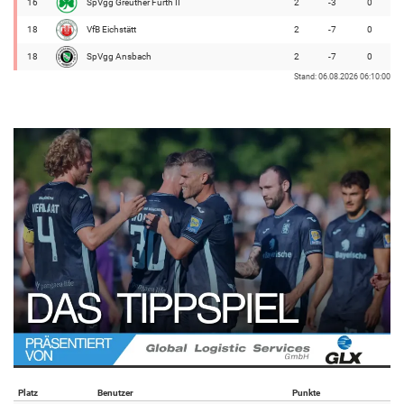
16
SpVgg Greuther Fürth II
2
-3
0
18
VfB Eichstätt
2
-7
0
18
SpVgg Ansbach
2
-7
0
Stand: 06.08.2026 06:10:00
Platz
Benutzer
Punkte