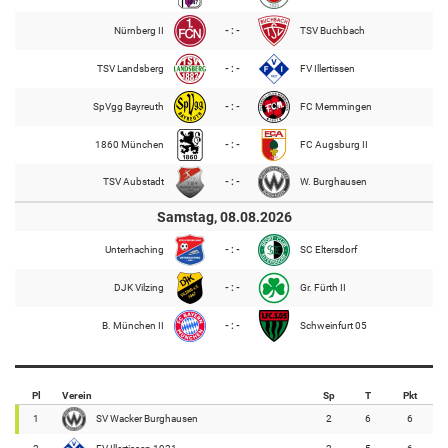
Nürnberg II
- : -
TSV Buchbach
TSV Landsberg
- : -
FV Illertissen
SpVgg Bayreuth
- : -
FC Memmingen
1860 München
- : -
FC Augsburg II
TSV Aubstadt
- : -
W. Burghausen
Samstag, 08.08.2026
Unterhaching
- : -
SC Eltersdorf
DJK Vilzing
- : -
Gr. Fürth II
B. München II
- : -
Schweinfurt 05
Pl
Verein
Sp
T
Pkt
1
SV Wacker Burghausen
2
6
6