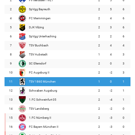
2
FV Illertissen 1921
2
5
6
2
SpVgg Bayreuth
2
5
6
4
FC Memmingen
2
4
6
5
DJK Vilzing
2
3
6
6
SpVgg Unterhaching
2
2
6
7
TSV Buchbach
2
4
4
8
TSV Aubstadt
1
4
3
9
SC Eltersdorf
2
0
3
10
FC Augsburg II
2
-2
3
11
TSV 1860 München
1
0
1
12
Schwaben Augsburg
2
-2
1
13
1.FC Schweinfurt 05
2
-4
1
14
TSV Landsberg
2
-2
0
15
1.FC Nürnberg II
2
-3
0
16
FC Bayern München II
2
-3
0