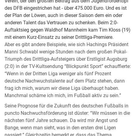
Verein, der den größten Beitrag aus dem Jugendfördertopf
des DFB eingestrichen hat - über 475.000 Euro. Und es ist
der Plan der Löwen, auch in dieser Saison dem ein oder
anderen Talent das Vertrauen zu schenken. Beim 2:0-
Auftaktsieg gegen Waldhof Mannheim kam Tim Kloss (19)
mit einem Kurz-Einsatz zu seiner Drittliga-Premiere.
Aber es gibt andere Beispiele, wie sich Hachings Präsident
Manni Schwabl wenige Stunden nach dem großen Pokal-
Triumph des Drittliga-Aufsteigers über Erstligist Augsburg
(2:0) in der TV-Kultsendung “Blickpunkt Sport” echauffierte:
“Wenn in der Dritten Liga weniger als fünf Prozent
deutsche Nachwuchstalente auf dem Platz stehen, dann
frag ich mich, warum wir diese Liga überhaupt haben.
Manchmal schäme ich mich, im Fußball aktiv zu sein.”
Seine Prognose für die Zukunft des deutschen Fußballs in
puncto Nachwuchsförderung ist düster: “Wir müssen in die
nächsten fünf Jahre schauen. Da wird mir Angst und
Bange, wenn man sieht, was in den ersten drei Ligen
passiert.” Gleichzeitig bemerkt er, dass das Thema