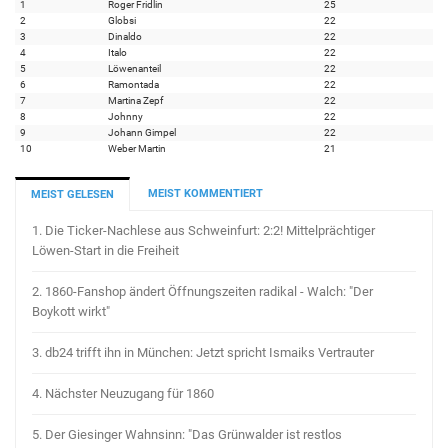
1
Roger Fridlin
25
2
Globsi
22
3
Dinaldo
22
4
Italo
22
5
Löwenanteil
22
6
Ramontada
22
7
Martina Zepf
22
8
Johnny
22
9
Johann Gimpel
22
10
Weber Martin
21
MEIST KOMMENTIERT
MEIST GELESEN
1.
Die Ticker-Nachlese aus Schweinfurt: 2:2! Mittelprächtiger
Löwen-Start in die Freiheit
2.
1860-Fanshop ändert Öffnungszeiten radikal - Walch: "Der
Boykott wirkt"
3.
db24 trifft ihn in München: Jetzt spricht Ismaiks Vertrauter
4.
Nächster Neuzugang für 1860
5.
Der Giesinger Wahnsinn: "Das Grünwalder ist restlos