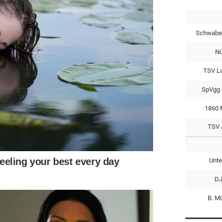
Schwabe
Nü
TSV L
SpVgg 
1860 
TSV 
Unte
DJ
B. M