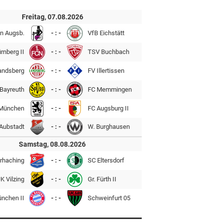
Freitag, 07.08.2026
n Augsb.
- : -
VfB Eichstätt
rnberg II
- : -
TSV Buchbach
andsberg
- : -
FV Illertissen
Bayreuth
- : -
FC Memmingen
München
- : -
FC Augsburg II
Aubstadt
- : -
W. Burghausen
Samstag, 08.08.2026
rhaching
- : -
SC Eltersdorf
K Vilzing
- : -
Gr. Fürth II
ünchen II
- : -
Schweinfurt 05