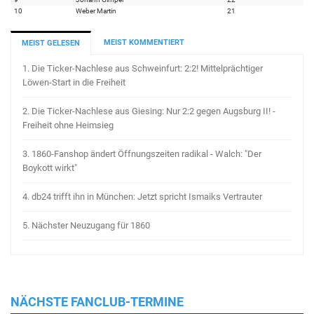
10
Weber Martin
21
MEIST KOMMENTIERT
MEIST GELESEN
1.
Die Ticker-Nachlese aus Schweinfurt: 2:2! Mittelprächtiger
Löwen-Start in die Freiheit
2.
Die Ticker-Nachlese aus Giesing: Nur 2:2 gegen Augsburg II! -
Freiheit ohne Heimsieg
3.
1860-Fanshop ändert Öffnungszeiten radikal - Walch: "Der
Boykott wirkt"
4.
db24 trifft ihn in München: Jetzt spricht Ismaiks Vertrauter
5.
Nächster Neuzugang für 1860
NÄCHSTE FANCLUB-TERMINE