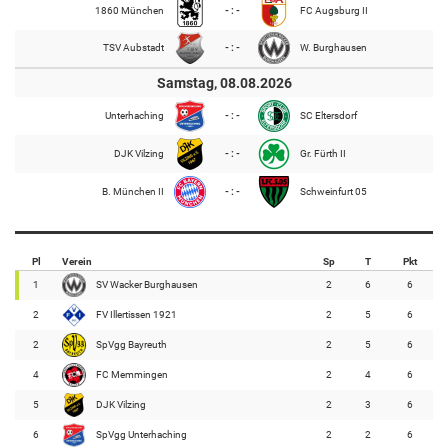
1860 München
- : -
FC Augsburg II
TSV Aubstadt
- : -
W. Burghausen
Samstag, 08.08.2026
Unterhaching
- : -
SC Eltersdorf
DJK Vilzing
- : -
Gr. Fürth II
B. München II
- : -
Schweinfurt 05
Pl
Verein
Sp
T
Pkt
1
SV Wacker Burghausen
2
6
6
2
FV Illertissen 1921
2
5
6
2
SpVgg Bayreuth
2
5
6
4
FC Memmingen
2
4
6
5
DJK Vilzing
2
3
6
6
SpVgg Unterhaching
2
2
6