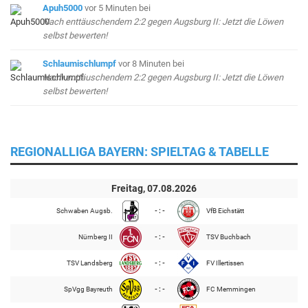
Apuh5000
vor 5 Minuten
bei
Nach enttäuschendem 2:2 gegen Augsburg II: Jetzt die Löwen
selbst bewerten!
Schlaumischlumpf
vor 8 Minuten
bei
Nach enttäuschendem 2:2 gegen Augsburg II: Jetzt die Löwen
selbst bewerten!
REGIONALLIGA BAYERN: SPIELTAG & TABELLE
Freitag, 07.08.2026
Schwaben Augsb.
- : -
VfB Eichstätt
Nürnberg II
- : -
TSV Buchbach
TSV Landsberg
- : -
FV Illertissen
SpVgg Bayreuth
- : -
FC Memmingen