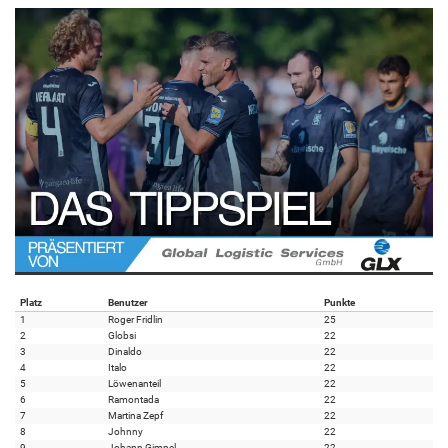
Platz
Benutzer
Punkte
1
Roger Fridlin
25
2
Globsi
22
3
Dinaldo
22
4
Italo
22
5
Löwenanteil
22
6
Ramontada
22
7
Martina Zepf
22
8
Johnny
22
9
Johann Gimpel
22