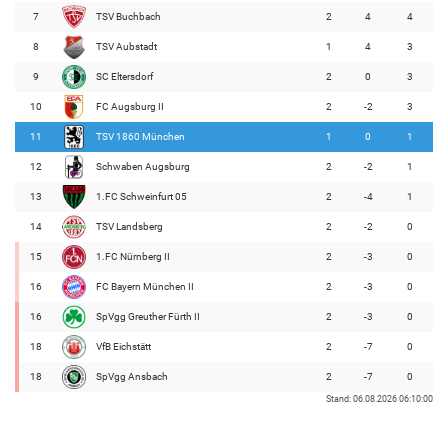
7
TSV Buchbach
2
4
4
8
TSV Aubstadt
1
4
3
9
SC Eltersdorf
2
0
3
10
FC Augsburg II
2
-2
3
11
TSV 1860 München
1
0
1
12
Schwaben Augsburg
2
-2
1
13
1.FC Schweinfurt 05
2
-4
1
14
TSV Landsberg
2
-2
0
15
1.FC Nürnberg II
2
-3
0
16
FC Bayern München II
2
-3
0
16
SpVgg Greuther Fürth II
2
-3
0
18
VfB Eichstätt
2
-7
0
18
SpVgg Ansbach
2
-7
0
Stand: 06.08.2026 06:10:00