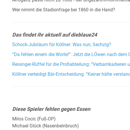
Arroganz passt nicht zu 1860 - der ungezähmt-Kommentar
Wer nimmt die Stadionfrage bei 1860 in die Hand?
Das findet ihr aktuell auf dieblaue24
Schock-Jubiläum für Köllner: Was nun, Sechzig?
“Da fehlen einem die Worte!”: Jetzt die LÖwen nach dem 0:
Reisinger-Rüffel für die Profiabteilung: “Verbarrikadieren
Köllner verteidigt Bär-Entscheidung: “Keiner hätte versta
Diese Spieler fehlen gegen Essen
Milos Cocic (Fuß-OP)
Michael Glück (Nasenbeinbruch)