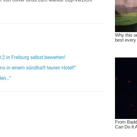
 von Oliver Griss zum Merkur Cup-Verzicht
2 in Freiburg selbst bewerten!
 uns in einem sündhaft teuren Hotel!”
nden…”