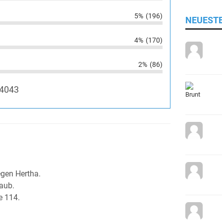
5%
(196)
NEUEST
4%
(170)
2%
(86)
4043
egen Hertha.
laub.
e 114.