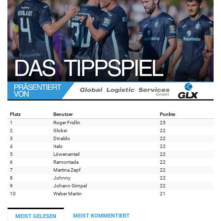
Platz
Benutzer
Punkte
1
Roger Fridlin
25
2
Globsi
22
3
Dinaldo
22
4
Italo
22
5
Löwenanteil
22
6
Ramontada
22
7
Martina Zepf
22
8
Johnny
22
9
Johann Gimpel
22
10
Weber Martin
21
MEIST KOMMENTIERT
MEIST GELESEN