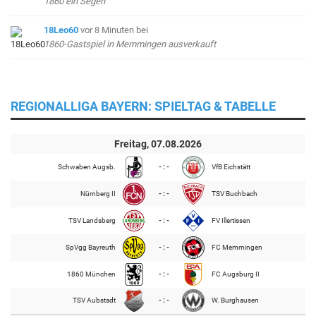
1860 ein Segen"
18Leo60
vor 8 Minuten
bei
1860-Gastspiel in Memmingen ausverkauft
REGIONALLIGA BAYERN: SPIELTAG & TABELLE
Freitag, 07.08.2026
Schwaben Augsb.
- : -
VfB Eichstätt
Nürnberg II
- : -
TSV Buchbach
TSV Landsberg
- : -
FV Illertissen
SpVgg Bayreuth
- : -
FC Memmingen
1860 München
- : -
FC Augsburg II
TSV Aubstadt
- : -
W. Burghausen