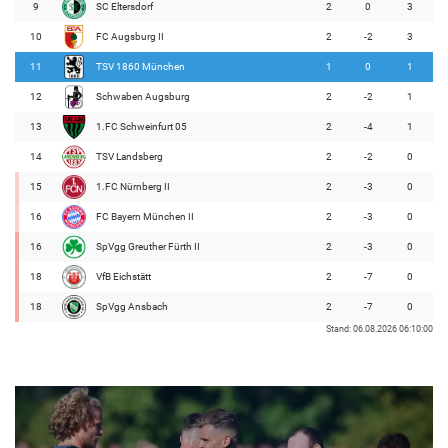
9
SC Eltersdorf
2
0
3
10
FC Augsburg II
2
-2
3
11
TSV 1860 München
1
0
1
12
Schwaben Augsburg
2
-2
1
13
1.FC Schweinfurt 05
2
-4
1
14
TSV Landsberg
2
-2
0
15
1.FC Nürnberg II
2
-3
0
16
FC Bayern München II
2
-3
0
16
SpVgg Greuther Fürth II
2
-3
0
18
VfB Eichstätt
2
-7
0
18
SpVgg Ansbach
2
-7
0
Stand: 06.08.2026 06:10:00