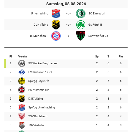
Samstag, 08.08.2026
Unterhaching
- : -
SC Eltersdorf
DJK Vilzing
- : -
Gr. Fürth II
B. München II
- : -
Schweinfurt 05
Pl
Verein
Sp
T
Pkt
1
SV Wacker Burghausen
2
6
6
2
FV Illertissen 1921
2
5
6
2
SpVgg Bayreuth
2
5
6
4
FC Memmingen
2
4
6
5
DJK Vilzing
2
3
6
6
SpVgg Unterhaching
2
2
6
7
TSV Buchbach
2
4
4
8
TSV Aubstadt
1
4
3