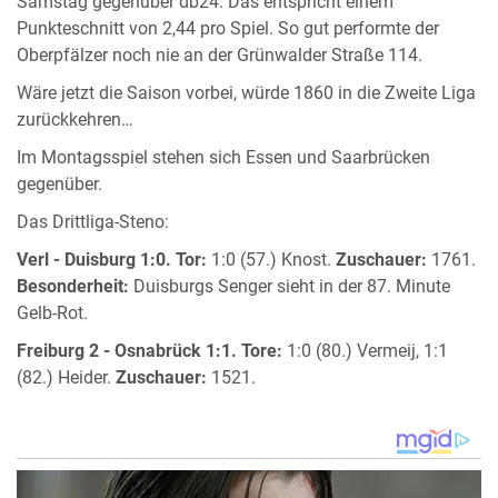
Samstag gegenüber db24. Das entspricht einem
Punkteschnitt von 2,44 pro Spiel. So gut performte der
Oberpfälzer noch nie an der Grünwalder Straße 114.
Wäre jetzt die Saison vorbei, würde 1860 in die Zweite Liga
zurückkehren…
Im Montagsspiel stehen sich Essen und Saarbrücken
gegenüber.
Das Drittliga-Steno:
Verl - Duisburg 1:0.
Tor:
1:0 (57.) Knost.
Zuschauer:
1761.
Besonderheit:
Duisburgs Senger sieht in der 87. Minute
Gelb-Rot.
Freiburg 2 - Osnabrück 1:1.
Tore:
1:0 (80.) Vermeij, 1:1
(82.) Heider.
Zuschauer:
1521.