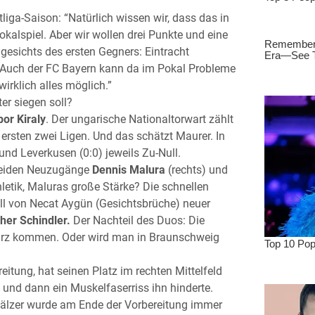
liga-Saison: “Natürlich wissen wir, dass das in
kalspiel. Aber wir wollen drei Punkte und eine
gesichts des ersten Gegners: Eintracht
. “Auch der FC Bayern kann da im Pokal Probleme
irklich alles möglich.”
er siegen soll?
or Kiraly
. Der ungarische Nationaltorwart zählt
 ersten zwei Ligen. Und das schätzt Maurer. In
 und Leverkusen (0:0) jeweils Zu-Null.
beiden Neuzugänge
Dennis Malura
(rechts) und
hletik, Maluras große Stärke? Die schnellen
l von Necat Aygün (Gesichtsbrüche) neuer
her Schindler.
Der Nachteil des Duos: Die
u kurz kommen. Oder wird man in Braunschweig
eitung, hat seinen Platz im rechten Mittelfeld
e und dann ein Muskelfaserriss ihn hinderte.
älzer wurde am Ende der Vorbereitung immer