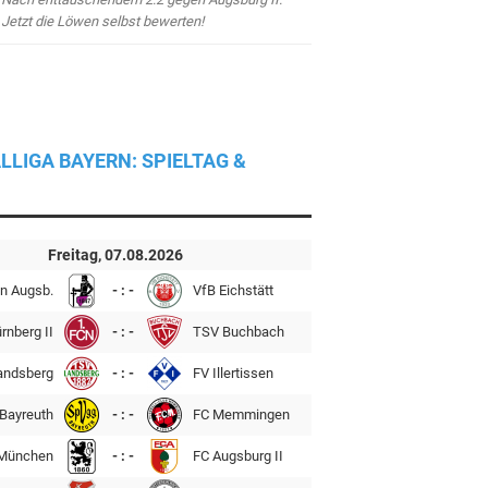
Jetzt die Löwen selbst bewerten!
LLIGA BAYERN: SPIELTAG &
Freitag, 07.08.2026
n Augsb.
- : -
VfB Eichstätt
rnberg II
- : -
TSV Buchbach
andsberg
- : -
FV Illertissen
Bayreuth
- : -
FC Memmingen
München
- : -
FC Augsburg II