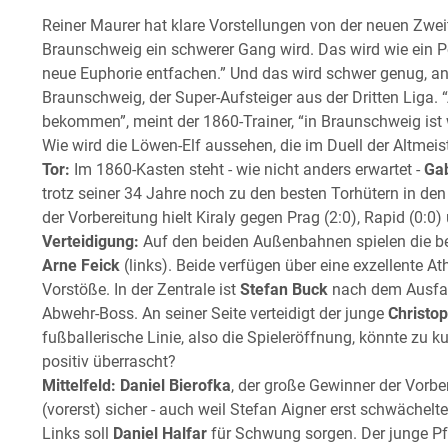
Reiner Maurer hat klare Vorstellungen von der neuen Zweit
Braunschweig ein schwerer Gang wird. Das wird wie ein Po
neue Euphorie entfachen.” Und das wird schwer genug, an
Braunschweig, der Super-Aufsteiger aus der Dritten Liga
bekommen”, meint der 1860-Trainer, “in Braunschweig ist w
Wie wird die Löwen-Elf aussehen, die im Duell der Altmeist
Tor:
Im 1860-Kasten steht - wie nicht anders erwartet -
Gab
trotz seiner 34 Jahre noch zu den besten Torhütern in den
der Vorbereitung hielt Kiraly gegen Prag (2:0), Rapid (0:0)
Verteidigung:
Auf den beiden Außenbahnen spielen die 
Arne Feick
(links). Beide verfügen über eine exzellente At
Vorstöße. In der Zentrale ist
Stefan Buck
nach dem Ausfal
Abwehr-Boss. An seiner Seite verteidigt der junge
Christop
fußballerische Linie, also die Spieleröffnung, könnte z
positiv überrascht?
Mittelfeld:
Daniel Bierofka
, der große Gewinner der Vorber
(vorerst) sicher - auch weil Stefan Aigner erst schwächelt
Links soll
Daniel Halfar
für Schwung sorgen. Der junge Pf