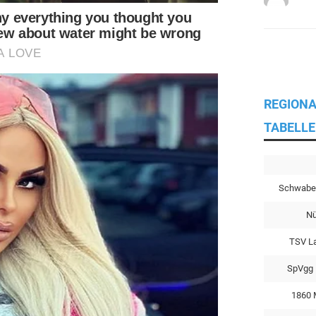
REGIONA
TABELLE
Schwabe
Nü
TSV L
SpVgg 
1860 