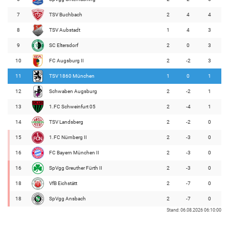
7
TSV Buchbach
2
4
4
8
TSV Aubstadt
1
4
3
9
SC Eltersdorf
2
0
3
10
FC Augsburg II
2
-2
3
11
TSV 1860 München
1
0
1
12
Schwaben Augsburg
2
-2
1
13
1.FC Schweinfurt 05
2
-4
1
14
TSV Landsberg
2
-2
0
15
1.FC Nürnberg II
2
-3
0
16
FC Bayern München II
2
-3
0
16
SpVgg Greuther Fürth II
2
-3
0
18
VfB Eichstätt
2
-7
0
18
SpVgg Ansbach
2
-7
0
Stand: 06.08.2026 06:10:00