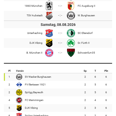
1860 München
- : -
FC Augsburg II
TSV Aubstadt
- : -
W. Burghausen
Samstag, 08.08.2026
Unterhaching
- : -
SC Eltersdorf
DJK Vilzing
- : -
Gr. Fürth II
B. München II
- : -
Schweinfurt 05
Pl
Verein
Sp
T
Pkt
1
SV Wacker Burghausen
2
6
6
2
FV Illertissen 1921
2
5
6
2
SpVgg Bayreuth
2
5
6
4
FC Memmingen
2
4
6
5
DJK Vilzing
2
3
6
6
SpVgg Unterhaching
2
2
6