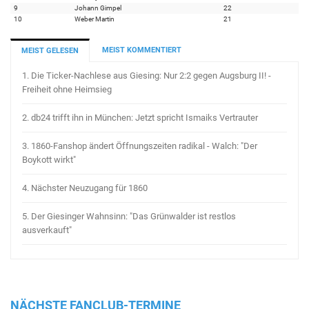
9
Johann Gimpel
22
10
Weber Martin
21
MEIST KOMMENTIERT
MEIST GELESEN
1.
Die Ticker-Nachlese aus Giesing: Nur 2:2 gegen Augsburg II! -
Freiheit ohne Heimsieg
2.
db24 trifft ihn in München: Jetzt spricht Ismaiks Vertrauter
3.
1860-Fanshop ändert Öffnungszeiten radikal - Walch: "Der
Boykott wirkt"
4.
Nächster Neuzugang für 1860
5.
Der Giesinger Wahnsinn: "Das Grünwalder ist restlos
ausverkauft"
NÄCHSTE FANCLUB-TERMINE