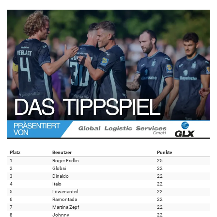
Platz
Benutzer
Punkte
1
Roger Fridlin
25
2
Globsi
22
3
Dinaldo
22
4
Italo
22
5
Löwenanteil
22
6
Ramontada
22
7
Martina Zepf
22
8
Johnny
22