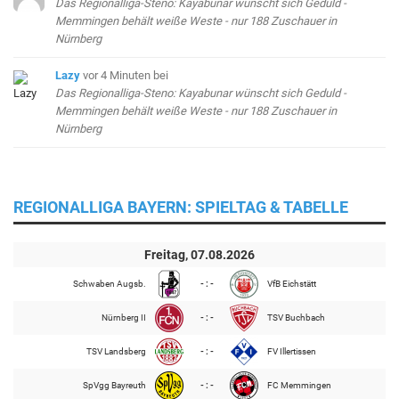
Das Regionalliga-Steno: Kayabunar wünscht sich Geduld -
Memmingen behält weiße Weste - nur 188 Zuschauer in
Nürnberg
Lazy
vor 4 Minuten
bei
Das Regionalliga-Steno: Kayabunar wünscht sich Geduld -
Memmingen behält weiße Weste - nur 188 Zuschauer in
Nürnberg
REGIONALLIGA BAYERN: SPIELTAG & TABELLE
Freitag, 07.08.2026
Schwaben Augsb.
- : -
VfB Eichstätt
Nürnberg II
- : -
TSV Buchbach
TSV Landsberg
- : -
FV Illertissen
SpVgg Bayreuth
- : -
FC Memmingen