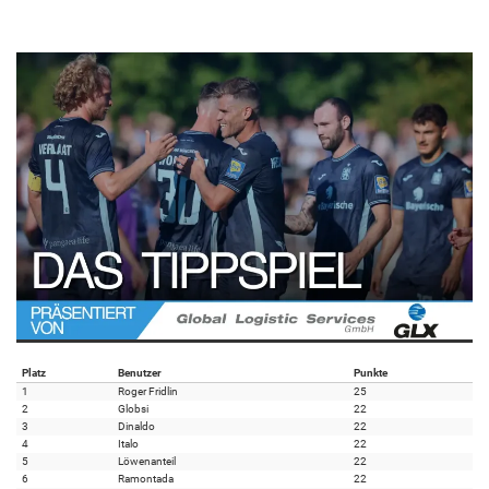
Platz
Benutzer
Punkte
1
Roger Fridlin
25
2
Globsi
22
3
Dinaldo
22
4
Italo
22
5
Löwenanteil
22
6
Ramontada
22