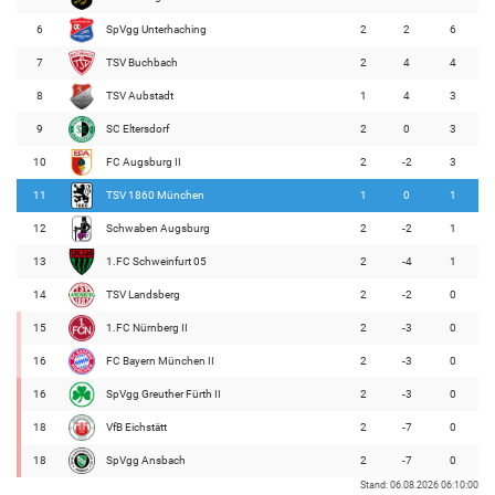
6
SpVgg Unterhaching
2
2
6
7
TSV Buchbach
2
4
4
8
TSV Aubstadt
1
4
3
9
SC Eltersdorf
2
0
3
10
FC Augsburg II
2
-2
3
11
TSV 1860 München
1
0
1
12
Schwaben Augsburg
2
-2
1
13
1.FC Schweinfurt 05
2
-4
1
14
TSV Landsberg
2
-2
0
15
1.FC Nürnberg II
2
-3
0
16
FC Bayern München II
2
-3
0
16
SpVgg Greuther Fürth II
2
-3
0
18
VfB Eichstätt
2
-7
0
18
SpVgg Ansbach
2
-7
0
Stand: 06.08.2026 06:10:00