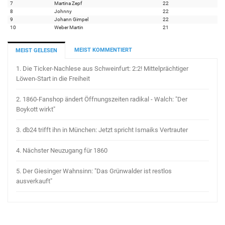
7
Martina Zepf
22
8
Johnny
22
9
Johann Gimpel
22
10
Weber Martin
21
MEIST KOMMENTIERT
MEIST GELESEN
1.
Die Ticker-Nachlese aus Schweinfurt: 2:2! Mittelprächtiger
Löwen-Start in die Freiheit
2.
1860-Fanshop ändert Öffnungszeiten radikal - Walch: "Der
Boykott wirkt"
3.
db24 trifft ihn in München: Jetzt spricht Ismaiks Vertrauter
4.
Nächster Neuzugang für 1860
5.
Der Giesinger Wahnsinn: "Das Grünwalder ist restlos
ausverkauft"