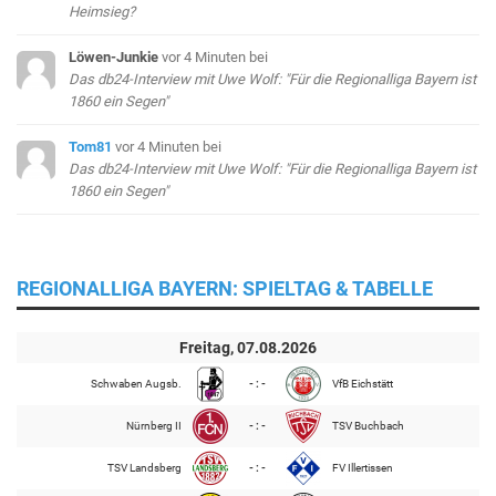
Heimsieg?
Löwen-Junkie
vor 4 Minuten
bei
Das db24-Interview mit Uwe Wolf: "Für die Regionalliga Bayern ist
1860 ein Segen"
Tom81
vor 4 Minuten
bei
Das db24-Interview mit Uwe Wolf: "Für die Regionalliga Bayern ist
1860 ein Segen"
REGIONALLIGA BAYERN: SPIELTAG & TABELLE
Freitag, 07.08.2026
Schwaben Augsb.
- : -
VfB Eichstätt
Nürnberg II
- : -
TSV Buchbach
TSV Landsberg
- : -
FV Illertissen