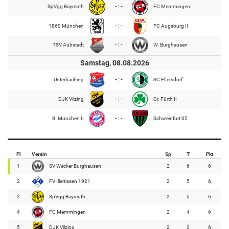
SpVgg Bayreuth
- : -
FC Memmingen
1860 München
- : -
FC Augsburg II
TSV Aubstadt
- : -
W. Burghausen
Samstag, 08.08.2026
Unterhaching
- : -
SC Eltersdorf
DJK Vilzing
- : -
Gr. Fürth II
B. München II
- : -
Schweinfurt 05
Pl
Verein
Sp
T
Pkt
1
SV Wacker Burghausen
2
6
6
2
FV Illertissen 1921
2
5
6
2
SpVgg Bayreuth
2
5
6
4
FC Memmingen
2
4
6
5
DJK Vilzing
2
3
6