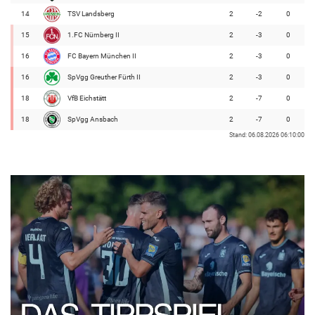
14
TSV Landsberg
2
-2
0
15
1.FC Nürnberg II
2
-3
0
16
FC Bayern München II
2
-3
0
16
SpVgg Greuther Fürth II
2
-3
0
18
VfB Eichstätt
2
-7
0
18
SpVgg Ansbach
2
-7
0
Stand: 06.08.2026 06:10:00