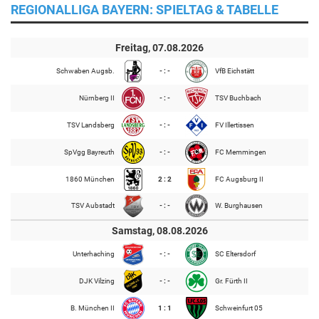
REGIONALLIGA BAYERN: SPIELTAG & TABELLE
Freitag, 07.08.2026
Schwaben Augsb.
- : -
VfB Eichstätt
Nürnberg II
- : -
TSV Buchbach
TSV Landsberg
- : -
FV Illertissen
SpVgg Bayreuth
- : -
FC Memmingen
1860 München
2 : 2
FC Augsburg II
TSV Aubstadt
- : -
W. Burghausen
Samstag, 08.08.2026
Unterhaching
- : -
SC Eltersdorf
DJK Vilzing
- : -
Gr. Fürth II
B. München II
1 : 1
Schweinfurt 05