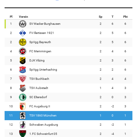
Pl
Verein
Sp
T
Pkt
1
SV Wacker Burghausen
2
6
6
2
FV Illertissen 1921
2
5
6
2
SpVgg Bayreuth
2
5
6
4
FC Memmingen
2
4
6
5
DJK Vilzing
2
3
6
6
SpVgg Unterhaching
2
2
6
7
TSV Buchbach
2
4
4
8
TSV Aubstadt
1
4
3
9
SC Eltersdorf
2
0
3
10
FC Augsburg II
2
-2
3
11
TSV 1860 München
1
0
1
12
Schwaben Augsburg
2
-2
1
13
1.FC Schweinfurt 05
2
-4
1