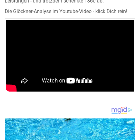
Leistungen - und trotzdem schenkte 1860 ab.
Die Glöckner-Analyse im Youtube-Video - klick Dich rein!