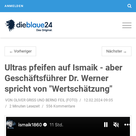
ANMELDEN
Togg
navig
← Vorheriger
Nächster →
Ultras pfeifen auf Ismaik - aber
Geschäftsführer Dr. Werner
spricht von "Wertschätzung"
VON OLIVER GRISS UND BERND FEIL (FOTO)
12.02.2024 09:05
2 Minuten Lesezeit
556 Kommentare