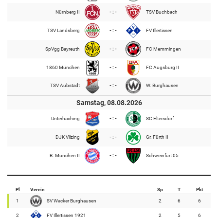
Nürnberg II
- : -
TSV Buchbach
TSV Landsberg
- : -
FV Illertissen
SpVgg Bayreuth
- : -
FC Memmingen
1860 München
- : -
FC Augsburg II
TSV Aubstadt
- : -
W. Burghausen
Samstag, 08.08.2026
Unterhaching
- : -
SC Eltersdorf
DJK Vilzing
- : -
Gr. Fürth II
B. München II
- : -
Schweinfurt 05
Pl
Verein
Sp
T
Pkt
1
SV Wacker Burghausen
2
6
6
2
FV Illertissen 1921
2
5
6