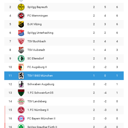
2
SpVgg Bayreuth
2
5
6
4
FC Memmingen
2
4
6
5
DJK Vilzing
2
3
6
6
SpVgg Unterhaching
2
2
6
7
TSV Buchbach
2
4
4
8
TSV Aubstadt
1
4
3
9
SC Eltersdorf
2
0
3
10
FC Augsburg II
2
-2
3
11
TSV 1860 München
1
0
1
12
Schwaben Augsburg
2
-2
1
13
1.FC Schweinfurt 05
2
-4
1
14
TSV Landsberg
2
-2
0
15
1.FC Nürnberg II
2
-3
0
16
FC Bayern München II
2
-3
0
16
SpVgg Greuther Fürth II
2
-3
0