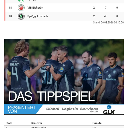
18
VfB Eichstätt
2
-7
0
18
SpVgg Ansbach
2
-7
0
Stand: 06.08.2026 06:10:00
Platz
Benutzer
Punkte
1
Roger Fridlin
25