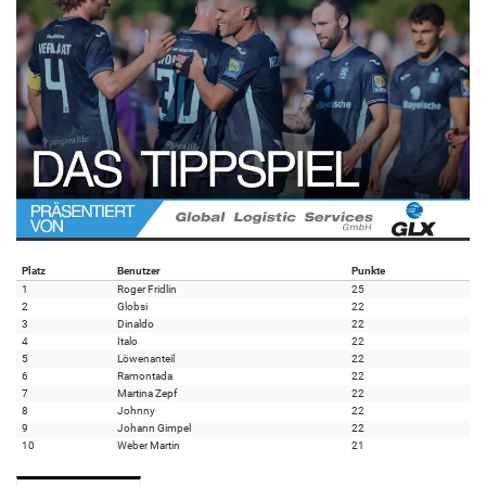
Platz
Benutzer
Punkte
1
Roger Fridlin
25
2
Globsi
22
3
Dinaldo
22
4
Italo
22
5
Löwenanteil
22
6
Ramontada
22
7
Martina Zepf
22
8
Johnny
22
9
Johann Gimpel
22
10
Weber Martin
21