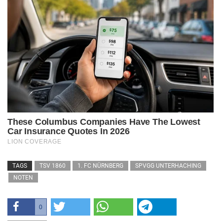
TAGS
TSV 1860
1. FC NÜRNBERG
SPVGG UNTERHACHING
NOTEN
0