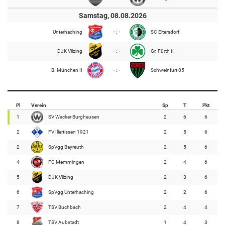
Samstag, 08.08.2026
Unterhaching
- : -
SC Eltersdorf
DJK Vilzing
- : -
Gr. Fürth II
B. München II
- : -
Schweinfurt 05
Pl
Verein
Sp
T
Pkt
1
SV Wacker Burghausen
2
6
6
2
FV Illertissen 1921
2
5
6
2
SpVgg Bayreuth
2
5
6
4
FC Memmingen
2
4
6
5
DJK Vilzing
2
3
6
6
SpVgg Unterhaching
2
2
6
7
TSV Buchbach
2
4
4
8
TSV Aubstadt
1
4
3