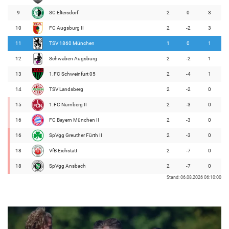
9
SC Eltersdorf
2
0
3
10
FC Augsburg II
2
-2
3
11
TSV 1860 München
1
0
1
12
Schwaben Augsburg
2
-2
1
13
1.FC Schweinfurt 05
2
-4
1
14
TSV Landsberg
2
-2
0
15
1.FC Nürnberg II
2
-3
0
16
FC Bayern München II
2
-3
0
16
SpVgg Greuther Fürth II
2
-3
0
18
VfB Eichstätt
2
-7
0
18
SpVgg Ansbach
2
-7
0
Stand: 06.08.2026 06:10:00