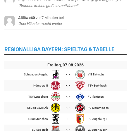
"Brauche keinen groß zu motivieren!"
Altlöwe60
vor 7 Minuten
bei
Opel Häusler macht weiter
REGIONALLIGA BAYERN: SPIELTAG & TABELLE
Freitag, 07.08.2026
Schwaben Augsb.
- : -
VfB Eichstätt
Nürnberg II
- : -
TSV Buchbach
TSV Landsberg
- : -
FV Illertissen
SpVgg Bayreuth
- : -
FC Memmingen
1860 München
- : -
FC Augsburg II
TSV Aubstadt
- : -
W. Burghausen