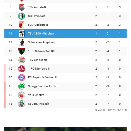
8
TSV Aubstadt
1
4
3
9
SC Eltersdorf
2
0
3
10
FC Augsburg II
2
-2
3
11
TSV 1860 München
1
0
1
12
Schwaben Augsburg
2
-2
1
13
1.FC Schweinfurt 05
2
-4
1
14
TSV Landsberg
2
-2
0
15
1.FC Nürnberg II
2
-3
0
16
FC Bayern München II
2
-3
0
16
SpVgg Greuther Fürth II
2
-3
0
18
VfB Eichstätt
2
-7
0
18
SpVgg Ansbach
2
-7
0
Stand: 06.08.2026 06:10:00