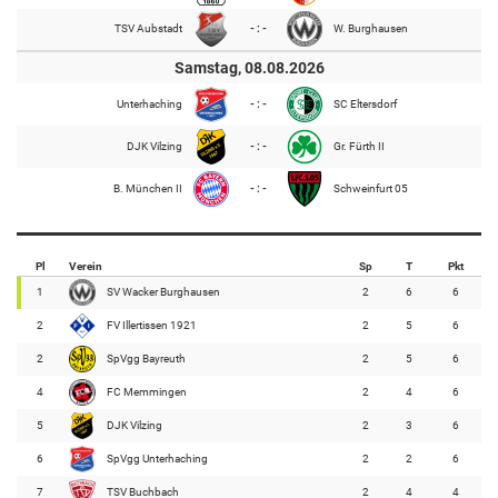
TSV Aubstadt
- : -
W. Burghausen
Samstag, 08.08.2026
Unterhaching
- : -
SC Eltersdorf
DJK Vilzing
- : -
Gr. Fürth II
B. München II
- : -
Schweinfurt 05
Pl
Verein
Sp
T
Pkt
1
SV Wacker Burghausen
2
6
6
2
FV Illertissen 1921
2
5
6
2
SpVgg Bayreuth
2
5
6
4
FC Memmingen
2
4
6
5
DJK Vilzing
2
3
6
6
SpVgg Unterhaching
2
2
6
7
TSV Buchbach
2
4
4