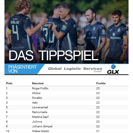
Platz
Benutzer
Punkte
1
Roger Fridlin
25
2
Globsi
22
3
Dinaldo
22
4
Italo
22
5
Löwenanteil
22
6
Ramontada
22
7
Martina Zepf
22
8
Johnny
22
9
Johann Gimpel
22
10
Weber Martin
21