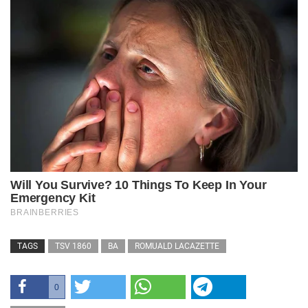
TAGS
TSV 1860
BA
ROMUALD LACAZETTE
0