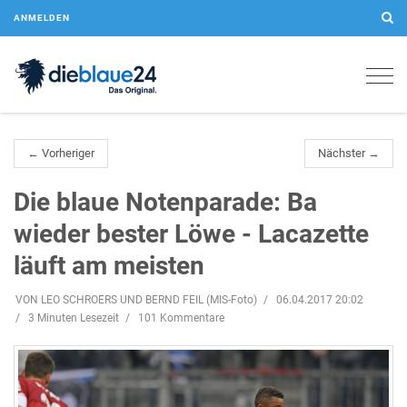
ANMELDEN
Togg
navig
← Vorheriger
Nächster →
Die blaue Notenparade: Ba
wieder bester Löwe - Lacazette
läuft am meisten
VON LEO SCHROERS UND BERND FEIL (MIS-Foto)
06.04.2017 20:02
3 Minuten Lesezeit
101 Kommentare