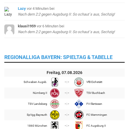
Lazy
vor 4 Minuten
bei
Nach dem 2:2 gegen Augsburg II: So schaut`s aus, Sechzig!
klausi1959
vor 6 Minuten
bei
Nach dem 2:2 gegen Augsburg II: So schaut`s aus, Sechzig!
REGIONALLIGA BAYERN: SPIELTAG & TABELLE
Freitag, 07.08.2026
Schwaben Augsb.
- : -
VfB Eichstätt
Nürnberg II
- : -
TSV Buchbach
TSV Landsberg
- : -
FV Illertissen
SpVgg Bayreuth
- : -
FC Memmingen
1860 München
- : -
FC Augsburg II