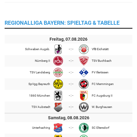
REGIONALLIGA BAYERN: SPIELTAG & TABELLE
Freitag, 07.08.2026
Schwaben Augsb.
- : -
VfB Eichstätt
Nürnberg II
- : -
TSV Buchbach
TSV Landsberg
- : -
FV Illertissen
SpVgg Bayreuth
- : -
FC Memmingen
1860 München
- : -
FC Augsburg II
TSV Aubstadt
- : -
W. Burghausen
Samstag, 08.08.2026
Unterhaching
- : -
SC Eltersdorf