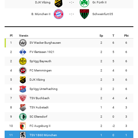
DJK Vilzing
- : -
Gr. Fürth II
B. München II
- : -
Schweinfurt 05
Pl
Verein
Sp
T
Pkt
1
SV Wacker Burghausen
2
6
6
2
FV Illertissen 1921
2
5
6
2
SpVgg Bayreuth
2
5
6
4
FC Memmingen
2
4
6
5
DJK Vilzing
2
3
6
6
SpVgg Unterhaching
2
2
6
7
TSV Buchbach
2
4
4
8
TSV Aubstadt
1
4
3
9
SC Eltersdorf
2
0
3
10
FC Augsburg II
2
-2
3
11
TSV 1860 München
1
0
1