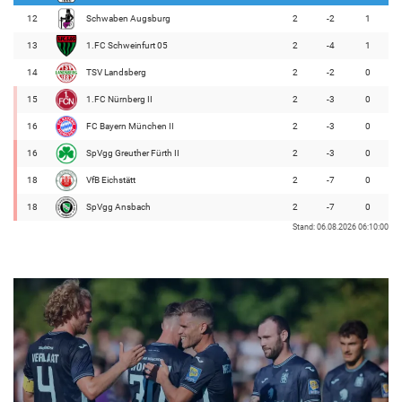
12
Schwaben Augsburg
2
-2
1
13
1.FC Schweinfurt 05
2
-4
1
14
TSV Landsberg
2
-2
0
15
1.FC Nürnberg II
2
-3
0
16
FC Bayern München II
2
-3
0
16
SpVgg Greuther Fürth II
2
-3
0
18
VfB Eichstätt
2
-7
0
18
SpVgg Ansbach
2
-7
0
Stand: 06.08.2026 06:10:00