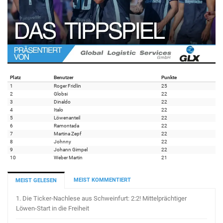
Platz
Benutzer
Punkte
1
Roger Fridlin
25
2
Globsi
22
3
Dinaldo
22
4
Italo
22
5
Löwenanteil
22
6
Ramontada
22
7
Martina Zepf
22
8
Johnny
22
9
Johann Gimpel
22
10
Weber Martin
21
MEIST KOMMENTIERT
MEIST GELESEN
1.
Die Ticker-Nachlese aus Schweinfurt: 2:2! Mittelprächtiger
Löwen-Start in die Freiheit